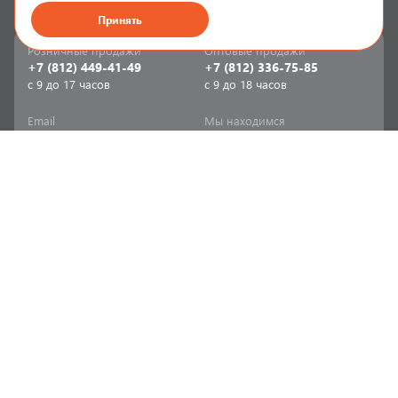
Принять
Розничные продажи
Оптовые продажи
+7 (812) 449-41-49
+7 (812) 336-75-85
с 9 до 17 часов
с 9 до 18 часов
Email
Мы находимся
sale-spb@sanriks.ru
ул. Фучика, д. 8,
корпус 1
Напишите нам
Мы в соцсетях
Телеграм
ВКонтакте
Информация
Продукция
Акции
Инженерная сантехника
Прайс-листы
Бытовая сантехника
Печатный каталог
Мебель и аксессуары для
ванной и кухни
Доставка
Отопительное и насосное
Политика
оборудование