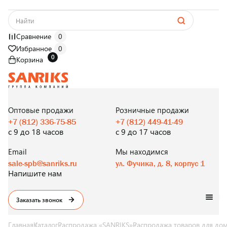
Сравнение
0
Избранное
0
0
Корзина
САНТЕХНИКА
ОПТОМ
И В РОЗНИЦУ
Оптовые продажи
Розничные продажи
+7 (812) 336-75-85
+7 (812) 449-41-49
с 9 до 18 часов
с 9 до 17 часов
Email
Мы находимся
sale-spb@sanriks.ru
ул. Фучика, д. 8, корпус 1
Напишите нам
Заказать звонок
Главная
Каталог
Распродажа «SANRIKS»
Распродажа товаров для до