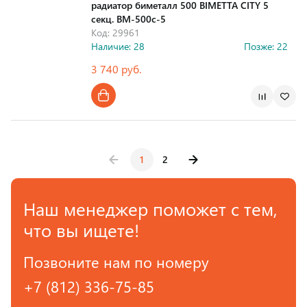
радиатор биметалл 500 BIMETTA CITY 5
секц. BM-500c-5
Код: 29961
Наличие: 28
Позже: 22
3 740 руб.
Страна производства
1
2
Наш менеджер поможет с тем,
что вы ищете!
Позвоните нам по номеру
+7 (812) 336-75-85