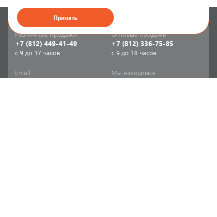
Принять
Розничные продажи
Оптовые продажи
+7 (812) 449-41-49
+7 (812) 336-75-85
с 9 до 17 часов
с 9 до 18 часов
Email
Мы находимся
sale-spb@sanriks.ru
ул. Фучика, д. 8,
корпус 1
Напишите нам
Мы в соцсетях
Телеграм
ВКонтакте
Информация
Продукция
Акции
Инженерная сантехника
Прайс-листы
Бытовая сантехника
Печатный каталог
Мебель и аксессуары для
ванной и кухни
Доставка
Отопительное и насосное