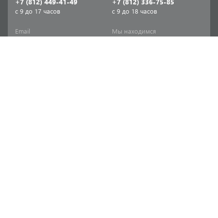
+7 (812) 449-41-49
+7 (812) 336-75-85
с 9 до 17 часов
с 9 до 18 часов
Email
Мы находимся
sale-spb@sanriks.ru
ул. Фучика, д. 8,
корпус 1
Напишите нам
Мы в соцсетях
Телеграм
ВКонтакте
Информация
Продукция
Акции
Инженерная сантехника
Прайс-листы
Бытовая сантехника
Печатный каталог
Мебель и аксессуары для
ванной и кухни
Доставка
Отопительное и насосное
Политика
оборудование
конфиденциальности
Инструменты и расходные
Согласие на обработку
материалы
персональных данных
Товары для дома и сада