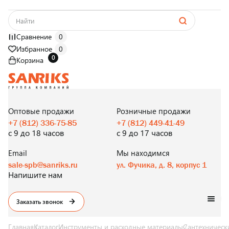
Сравнение
0
Избранное
0
0
Корзина
САНТЕХНИКА
ОПТОМ
И В РОЗНИЦУ
Оптовые продажи
Розничные продажи
+7 (812) 336-75-85
+7 (812) 449-41-49
с 9 до 18 часов
с 9 до 17 часов
Email
Мы находимся
sale-spb@sanriks.ru
ул. Фучика, д. 8, корпус 1
Напишите нам
Заказать звонок
Главная
Каталог
Инструменты и расходные материалы
Сантехническ