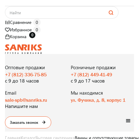
Сравнение
0
Избранное
0
0
Корзина
САНТЕХНИКА
ОПТОМ
И В РОЗНИЦУ
Оптовые продажи
Розничные продажи
+7 (812) 336-75-85
+7 (812) 449-41-49
с 9 до 18 часов
с 9 до 17 часов
Email
Мы находимся
sale-spb@sanriks.ru
ул. Фучика, д. 8, корпус 1
Напишите нам
Заказать звонок
Главная
Каталог
Бытовая сантехника
Ванны и сопутствующие товары