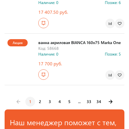
Наличие: 0
Позже: 6
17 407.50 руб.
Страна производства
ванна акриловая BIANCA 160х75 Marka One
Акция
Код: 58668
Наличие: 0
Позже: 5
17 700 руб.
Страна производства
1
2
3
4
5
...
33
34
Наш менеджер поможет с тем,