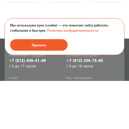
Мы используем куки (cookie) — это помогает сайту работать
стабильнее и быстрее.
Политика конфиденциальности
Принять
Розничные продажи
Оптовые продажи
+7 (812) 449-41-49
+7 (812) 336-75-85
с 9 до 17 часов
с 9 до 18 часов
Email
Мы находимся
sale-spb@sanriks.ru
ул. Фучика, д. 8,
корпус 1
Напишите нам
Мы в соцсетях
Телеграм
ВКонтакте
Информация
Продукция