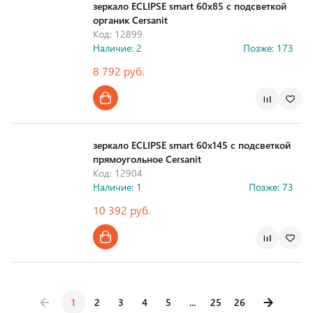
зеркало ECLIPSE smart 60x85 с подсветкой
органик Cersanit
Код: 12899
Наличие: 2
Позже: 173
8 792 руб.
Страна производства
зеркало ECLIPSE smart 60х145 с подсветкой
прямоугольное Cersanit
Код: 12904
Наличие: 1
Позже: 73
10 392 руб.
Страна производства
1
2
3
4
5
...
25
26