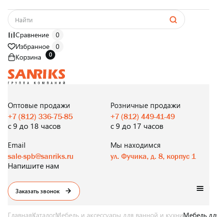
Сравнение
0
Избранное
0
0
Корзина
САНТЕХНИКА
ОПТОМ
И В РОЗНИЦУ
Оптовые продажи
Розничные продажи
+7 (812) 336-75-85
+7 (812) 449-41-49
с 9 до 18 часов
с 9 до 17 часов
Email
Мы находимся
sale-spb@sanriks.ru
ул. Фучика, д. 8, корпус 1
Напишите нам
Заказать звонок
Главная
Каталог
Мебель и аксессуары для ванной и кухни
Мебель дл