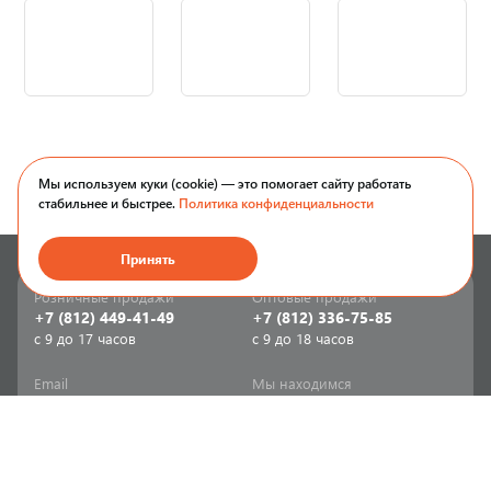
Мы используем куки (cookie) — это помогает сайту работать
стабильнее и быстрее.
Политика конфиденциальности
Принять
Розничные продажи
Оптовые продажи
+7 (812) 449-41-49
+7 (812) 336-75-85
с 9 до 17 часов
с 9 до 18 часов
Email
Мы находимся
sale-spb@sanriks.ru
ул. Фучика, д. 8,
корпус 1
Напишите нам
Мы в соцсетях