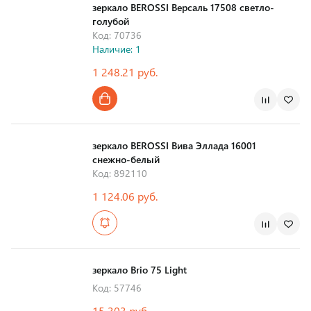
зеркало BEROSSI Версаль 17508 светло-
голубой
Код: 70736
Наличие: 1
1 248.21 руб.
Страна производства
зеркало BEROSSI Вива Эллада 16001
снежно-белый
Код: 892110
1 124.06 руб.
Страна производства
зеркало Brio 75 Light
Код: 57746
15 303 руб.