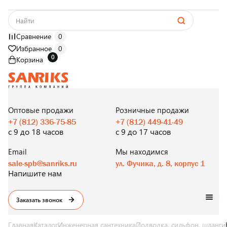
Сравнение
0
Избранное
0
0
Корзина
САНТЕХНИКА
ОПТОМ
И В РОЗНИЦУ
Оптовые продажи
Розничные продажи
+7 (812) 336-75-85
+7 (812) 449-41-49
с 9 до 18 часов
с 9 до 17 часов
Email
Мы находимся
sale-spb@sanriks.ru
ул. Фучика, д. 8, корпус 1
Напишите нам
Заказать звонок
Главная
Каталог
Инженерная сантехника
Подводка, сильфон, шланги