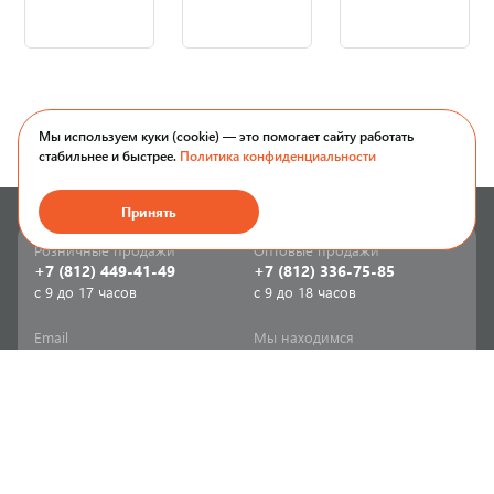
Мы используем куки (cookie) — это помогает сайту работать
стабильнее и быстрее.
Политика конфиденциальности
Принять
Розничные продажи
Оптовые продажи
+7 (812) 449-41-49
+7 (812) 336-75-85
с 9 до 17 часов
с 9 до 18 часов
Email
Мы находимся
sale-spb@sanriks.ru
ул. Фучика, д. 8,
корпус 1
Напишите нам
Мы в соцсетях
Телеграм
ВКонтакте