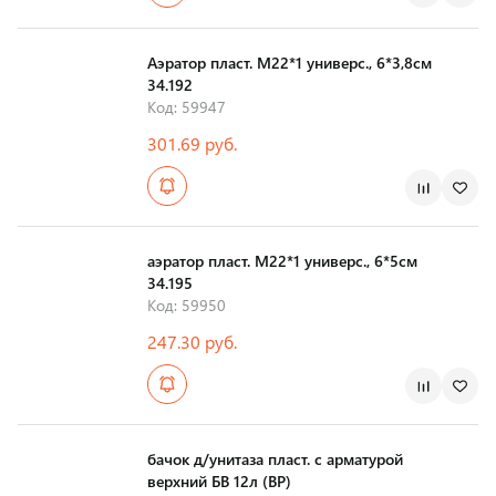
Страна производства
Аэратор пласт. М22*1 универс., 6*3,8см
34.192
Код: 59947
301.69 руб.
Страна производства
аэратор пласт. М22*1 универс., 6*5см
34.195
Код: 59950
247.30 руб.
Страна производства
бачок д/унитаза пласт. с арматурой
верхний БВ 12л (ВР)