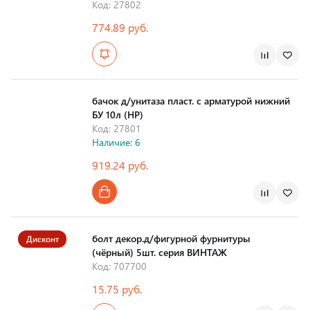
Код: 27802
774.89 руб.
Страна производства
бачок д/унитаза пласт. с арматурой нижний
БУ 10л (НР)
Код: 27801
Наличие: 6
919.24 руб.
Страна производства
болт декор.д/фигурной фурнитуры
Дисконт
(чёрный) 5шт. серия ВИНТАЖ
Код: 707700
15.75 руб.