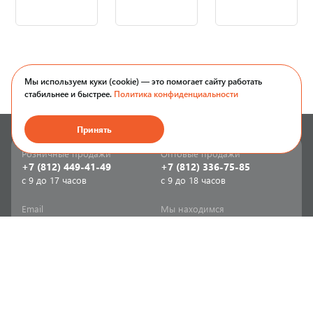
Мы используем куки (cookie) — это помогает сайту работать
стабильнее и быстрее.
Политика конфиденциальности
Принять
Розничные продажи
Оптовые продажи
+7 (812) 449-41-49
+7 (812) 336-75-85
с 9 до 17 часов
с 9 до 18 часов
Email
Мы находимся
sale-spb@sanriks.ru
ул. Фучика, д. 8,
корпус 1
Напишите нам
Мы в соцсетях
Телеграм
ВКонтакте