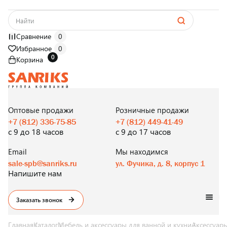
Сравнение
0
Избранное
0
0
Корзина
САНТЕХНИКА
ОПТОМ
И В РОЗНИЦУ
Оптовые продажи
Розничные продажи
+7 (812) 336-75-85
+7 (812) 449-41-49
с 9 до 18 часов
с 9 до 17 часов
Email
Мы находимся
sale-spb@sanriks.ru
ул. Фучика, д. 8, корпус 1
Напишите нам
Заказать звонок
Главная
Каталог
Мебель и аксессуары для ванной и кухни
Аксессуары