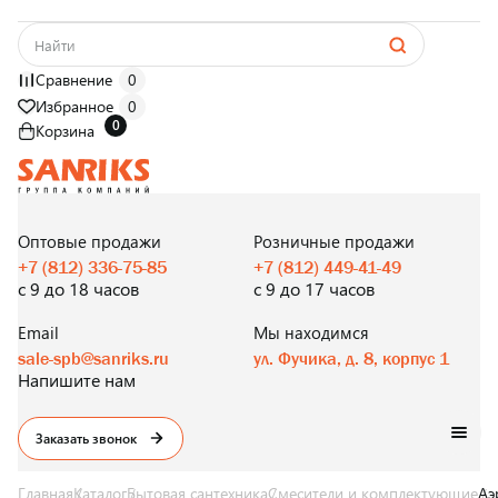
Сравнение
0
Избранное
0
0
Корзина
САНТЕХНИКА
ОПТОМ
И В РОЗНИЦУ
Оптовые продажи
Розничные продажи
+7 (812) 336-75-85
+7 (812) 449-41-49
с 9 до 18 часов
с 9 до 17 часов
Email
Мы находимся
sale-spb@sanriks.ru
ул. Фучика, д. 8, корпус 1
Напишите нам
Заказать звонок
Главная
Каталог
Бытовая сантехника
Смесители и комплектующие
Аэ