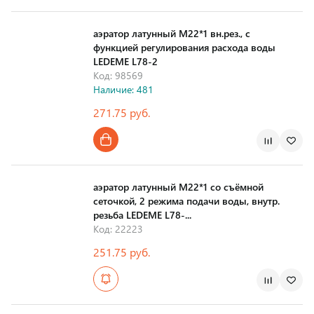
Страна производства
аэратор латунный М22*1 вн.рез., с
функцией регулирования расхода воды
LEDEME L78-2
Код: 98569
Наличие: 481
271.75 руб.
Страна производства
аэратор латунный М22*1 со съёмной
сеточкой, 2 режима подачи воды, внутр.
резьба LEDEME L78-...
Код: 22223
251.75 руб.
Страна производства