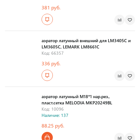
381 руб.
Страна производства
аэратор латунный внешний для LM3405C и
LM3605C, LEMARK LM8661C
Код: 66357
336 руб.
Страна производства
аэратор латунный М18*1 нар.рез.,
пласт.сетка MELODIA MKP20249BL
Код: 10096
Наличие: 137
88.25 руб.