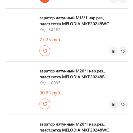
Страна производства
аэратор латунный М18*1 нар.рез.,
пласт.сетка MELODIA MKP20249WC
Код: 34182
77.25 руб.
Страна производства
аэратор латунный М20*1 нар.рез.,
пласт.сетка MELODIA MKP20248BL
Код: 10095
90.63 руб.
Страна производства
аэратор латунный М20*1 нар.рез.,
пласт.сетка MELODIA MKP20248WC