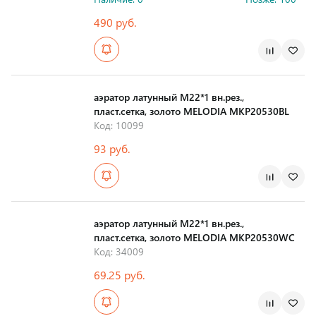
490 руб.
Страна производства
аэратор латунный М22*1 вн.рез.,
пласт.сетка, золото MELODIA MKP20530BL
Код: 10099
93 руб.
Страна производства
аэратор латунный М22*1 вн.рез.,
пласт.сетка, золото MELODIA MKP20530WC
Код: 34009
69.25 руб.