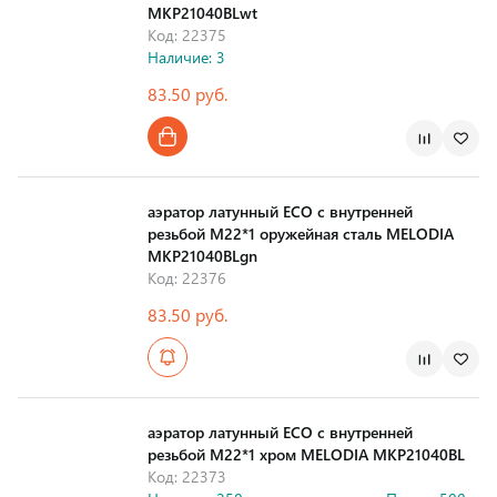
MKP21040BLwt
Код: 22375
Наличие: 3
83.50 руб.
Страна производства
аэратор латунный ECO с внутренней
резьбой M22*1 оружейная сталь MELODIA
MKP21040BLgn
Код: 22376
83.50 руб.
Страна производства
аэратор латунный ECO с внутренней
резьбой M22*1 хром MELODIA MKP21040BL
Код: 22373