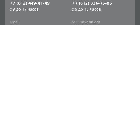
+7 (812) 449-41-49
+7 (812) 336-75-85
с 9 до 17 часов
с 9 до 18 часов
Email
Мы находимся
sale-spb@sanriks.ru
ул. Фучика, д. 8,
корпус 1
Напишите нам
Мы в соцсетях
Телеграм
ВКонтакте
Информация
Продукция
Акции
Инженерная сантехника
Прайс-листы
Бытовая сантехника
Печатный каталог
Мебель и аксессуары для
ванной и кухни
Доставка
Отопительное и насосное
Политика
оборудование
конфиденциальности
Инструменты и расходные
Согласие на обработку
материалы
персональных данных