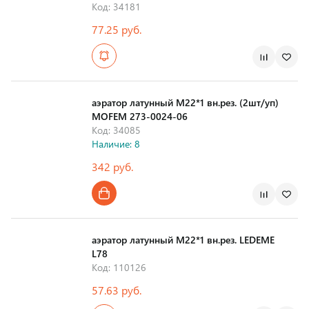
Код: 34181
77.25 руб.
Страна производства
аэратор латунный М22*1 вн.рез. (2шт/уп)
MOFEM 273-0024-06
Код: 34085
Наличие: 8
342 руб.
Страна производства
аэратор латунный М22*1 вн.рез. LEDEME
L78
Код: 110126
57.63 руб.