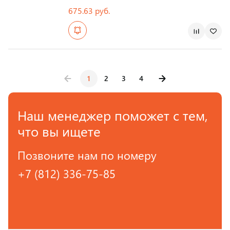
675.63 руб.
Страна производства
1
2
3
4
Наш менеджер поможет с тем,
что вы ищете
Позвоните нам по номеру
+7 (812) 336-75-85