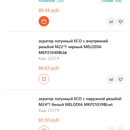
Наличие: 250
Позже: 500
80.38 руб.
Страна производства
аэратор латунный ECO с внутренней
резьбой M22*1 черный MELODIA
MKP21040BLbk
Код: 22374
86.63 руб.
Страна производства
аэратор латунный ECO с наружной резьбой
М24*1 белый MELODIA MKP21039BLwt
Код: 22379
85.50 руб.