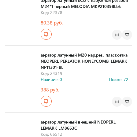
аэратор латунный ECO с наружной резьбой
М24*1 черный MELODIA MKP21039BLbk
Код: 22378
80.38 руб.
Страна производства
аэратор латунный M20 нар.рез., пласт.сетка
NEOPERL PERLATOR HONEYCOMB, LEMARK
NP11301-BL
Код: 24319
Наличие: 0
Позже: 72
388 руб.
Страна производства
аэратор латунный внешний NEOPERL,
LEMARK LM8663C
Код: 66512