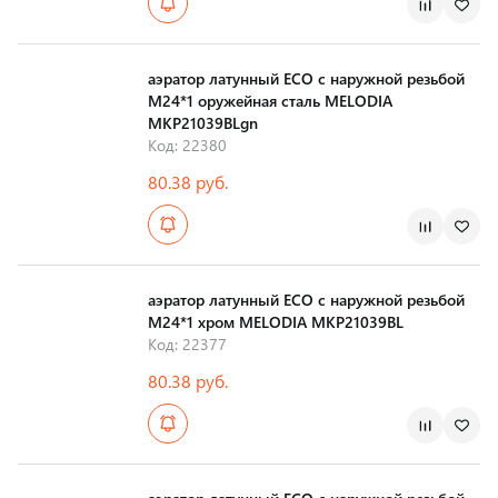
Страна производства
аэратор латунный ECO с наружной резьбой
М24*1 оружейная сталь MELODIA
MKP21039BLgn
Код: 22380
80.38 руб.
Страна производства
аэратор латунный ECO с наружной резьбой
М24*1 хром MELODIA MKP21039BL
Код: 22377
80.38 руб.
Страна производства