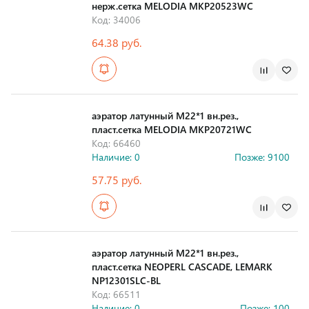
нерж.сетка MELODIA MKP20523WC
Код: 34006
64.38 руб.
Страна производства
аэратор латунный М22*1 вн.рез.,
пласт.сетка MELODIA MKP20721WC
Код: 66460
Наличие: 0
Позже: 9100
57.75 руб.
Страна производства
аэратор латунный М22*1 вн.рез.,
пласт.сетка NEOPERL CASCADE, LEMARK
NP12301SLC-BL
Код: 66511
Наличие: 0
Позже: 100