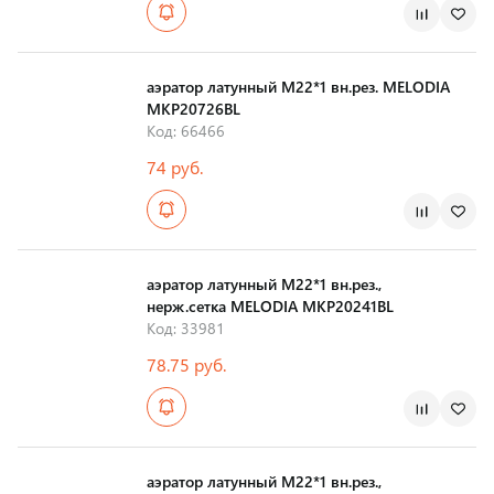
Страна производства
аэратор латунный М22*1 вн.рез. MELODIA
MKP20726BL
Код: 66466
74 руб.
Страна производства
аэратор латунный М22*1 вн.рез.,
нерж.сетка MELODIA MKP20241BL
Код: 33981
78.75 руб.
Страна производства
аэратор латунный М22*1 вн.рез.,