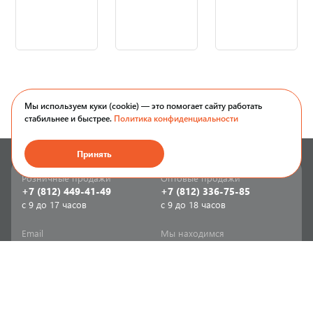
Мы используем куки (cookie) — это помогает сайту работать
стабильнее и быстрее.
Политика конфиденциальности
Принять
Розничные продажи
Оптовые продажи
+7 (812) 449-41-49
+7 (812) 336-75-85
с 9 до 17 часов
с 9 до 18 часов
Email
Мы находимся
sale-spb@sanriks.ru
ул. Фучика, д. 8,
корпус 1
Напишите нам
Мы в соцсетях
Телеграм
ВКонтакте