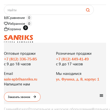
Сравнение
0
Избранное
0
0
Корзина
САНТЕХНИКА
ОПТОМ
И В РОЗНИЦУ
Оптовые продажи
Розничные продажи
+7 (812) 336-75-85
+7 (812) 449-41-49
с 9 до 18 часов
с 9 до 17 часов
Email
Мы находимся
sale-spb@sanriks.ru
ул. Фучика, д. 8, корпус 1
Напишите нам
Заказать звонок
Главная
Каталог
Отопительное и насосное оборудование
Котельное