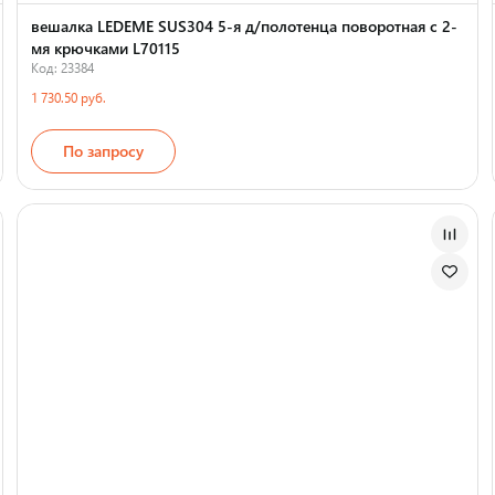
вешалка LEDEME SUS304 5-я д/полотенца поворотная с 2-
мя крючками L70115
Код: 23384
1 730.50 руб.
По запросу
Страна производства