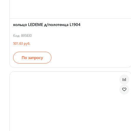
кольцо LEDEME д/полотенца L1904
Код: 895830
501.63 руб.
По запросу
Страна производства