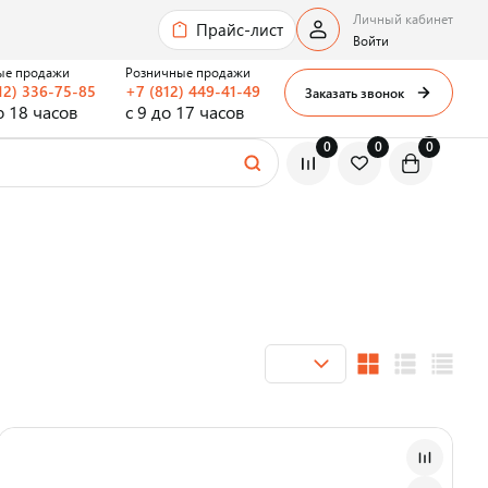
Личный кабинет
Прайс-лист
Войти
ые продажи
Розничные продажи
12) 336-75-85
+7 (812) 449-41-49
Заказать звонок
о 18 часов
с 9 до 17 часов
0
0
0