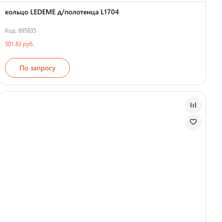
кольцо LEDEME д/полотенца L1704
Код: 895835
501.63 руб.
По запросу
Страна производства