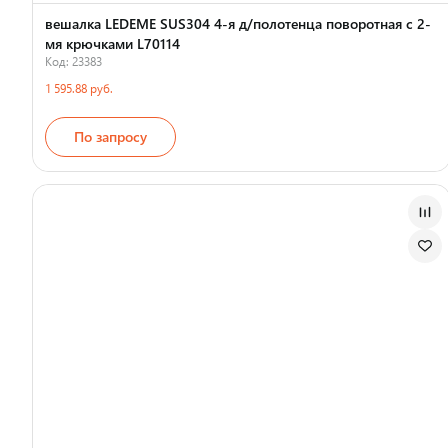
вешалка LEDEME SUS304 4-я д/полотенца поворотная с 2-
мя крючками L70114
Код: 23383
1 595.88 руб.
По запросу
Страна производства