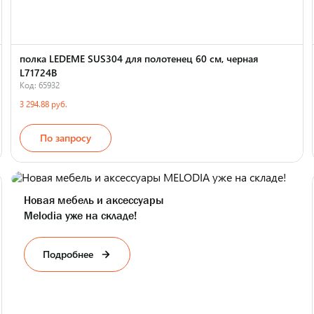
полка LEDEME SUS304 для полотенец 60 см, черная
L71724B
Код: 65932
3 294.88 руб.
По запросу
Страна производства
Новая мебель и аксессуары
Melodia уже на складе!
Подробнее