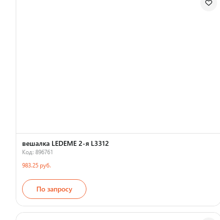
вешалка LEDEME 2-я L3312
Код: 896761
983.25 руб.
По запросу
Страна производства