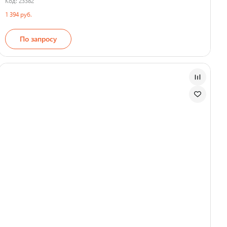
Код: 23382
1 394 руб.
По запросу
Страна производства