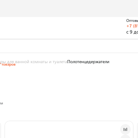
Оптов
+7 (8
с 9 д
ары для ванной комнаты и туалета
Полотенцедержатели
7 товаров
ии