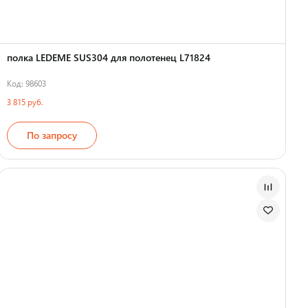
полка LEDEME SUS304 для полотенец L71824
Код: 98603
3 815 руб.
По запросу
Страна производства