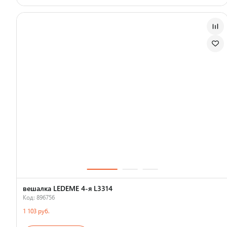
Страна производства
вешалка LEDEME 4-я L3314
Код: 896756
1 103 руб.