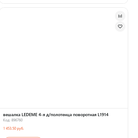
Страна производства
вешалка LEDEME 4-я д/полотенца поворотная L1914
Код: 896760
1 453.50 руб.