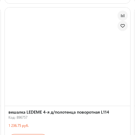
Страна производства
вешалка LEDEME 4-я д/полотенца поворотная L114
Код: 896757
1 236.75 руб.