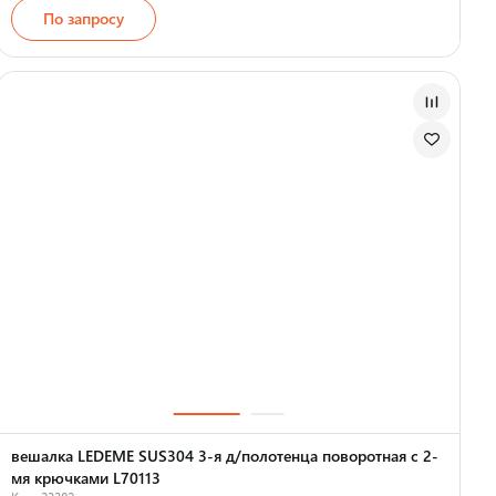
По запросу
Страна производства
вешалка LEDEME SUS304 3-я д/полотенца поворотная с 2-
мя крючками L70113