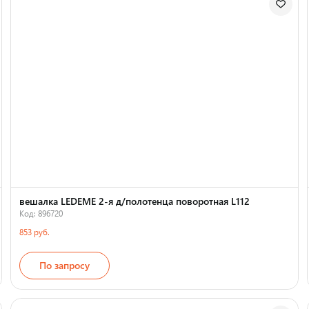
вешалка LEDEME 2-я д/полотенца поворотная L112
Код: 896720
853 руб.
По запросу
Страна производства