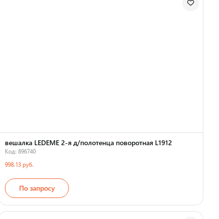
вешалка LEDEME 2-я д/полотенца поворотная L1912
Код: 896740
998.13 руб.
По запросу
Страна производства