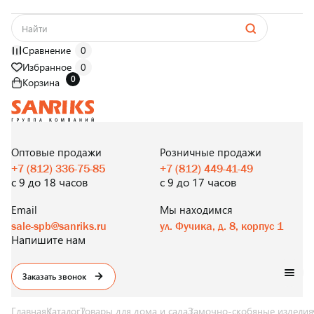
Сравнение
0
Избранное
0
0
Корзина
САНТЕХНИКА
ОПТОМ
И В РОЗНИЦУ
Оптовые продажи
Розничные продажи
+7 (812) 336-75-85
+7 (812) 449-41-49
с 9 до 18 часов
с 9 до 17 часов
Email
Мы находимся
sale-spb@sanriks.ru
ул. Фучика, д. 8, корпус 1
Напишите нам
Заказать звонок
Главная
Каталог
Товары для дома и сада
Замочно-скобяные изделия