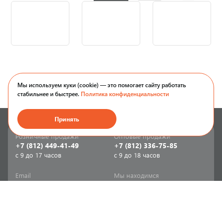
Мы используем куки (cookie) — это помогает сайту работать
стабильнее и быстрее.
Политика конфиденциальности
Принять
Розничные продажи
Оптовые продажи
+7 (812) 449-41-49
+7 (812) 336-75-85
с 9 до 17 часов
с 9 до 18 часов
Email
Мы находимся
sale-spb@sanriks.ru
ул. Фучика, д. 8,
корпус 1
Напишите нам
Мы в соцсетях