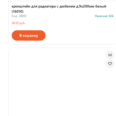
кронштейн для радиатора с дюбелем д.9х200мм белый
(16010)
Код: 28893
Наличие: 924
36.63 руб.
В корзину
Страна производства