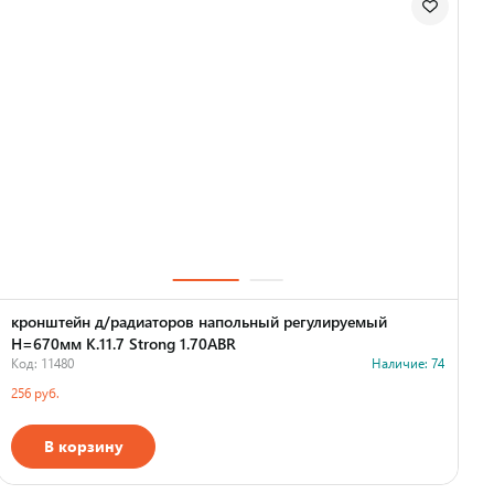
кронштейн д/радиаторов напольный регулируемый
H=670мм К.11.7 Strong 1.70ABR
Код: 11480
Наличие: 74
256 руб.
В корзину
Страна производства