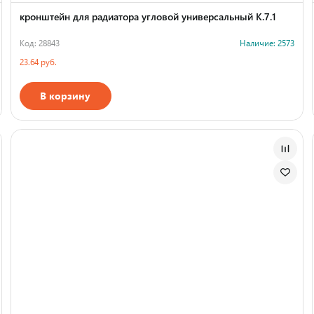
кронштейн для радиатора угловой универсальный К.7.1
Код: 28843
Наличие: 2573
23.64 руб.
В корзину
Страна производства