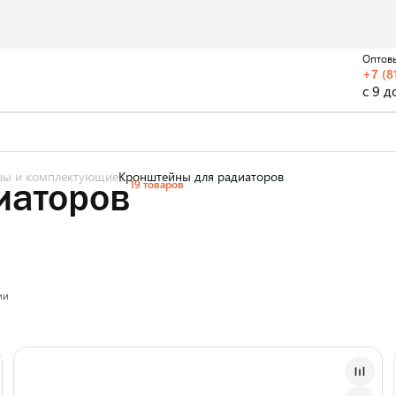
Оптов
+7 (8
с 9 д
ры и комплектующие
Кронштейны для радиаторов
иаторов
19 товаров
ии