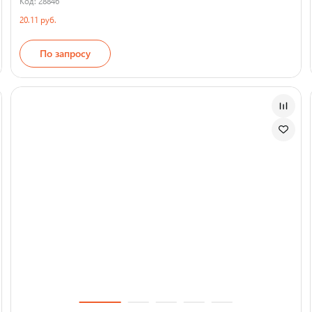
Код: 28846
20.11 руб.
По запросу
Страна производства