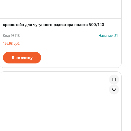
кронштейн для чугунного радиатора полоса 500/140
Код: 98118
Наличие: 21
195.98 руб.
В корзину
Страна производства