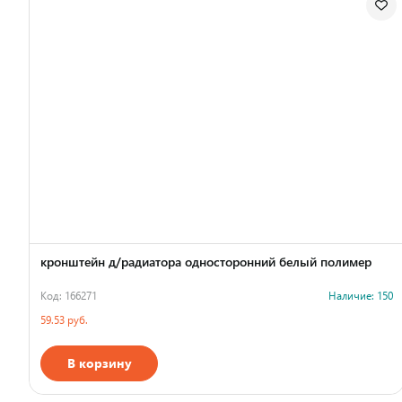
кронштейн д/радиатора односторонний белый полимер
Код: 166271
Наличие: 150
59.53 руб.
В корзину
Страна производства