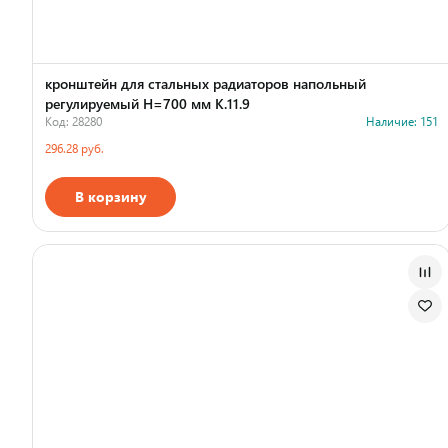
кронштейн для стальных радиаторов напольный
регулируемый H=700 мм К.11.9
Код: 28280
Наличие: 151
296.28 руб.
В корзину
Страна производства