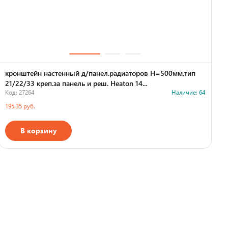
кронштейн настенный д/панел.радиаторов H=500мм,тип
21/22/33 креп.за панель и реш. Heaton 14...
Код: 27264
Наличие: 64
195.35 руб.
В корзину
Страна производства