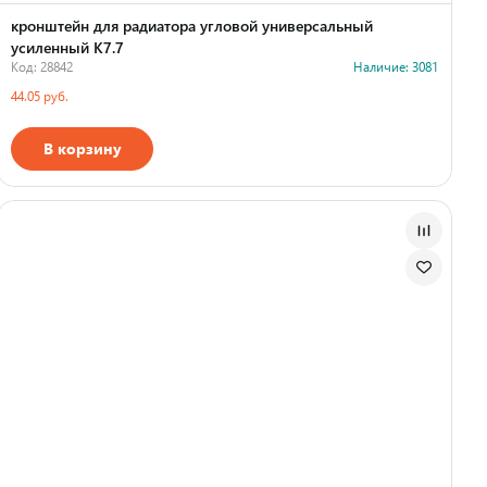
кронштейн для радиатора угловой универсальный
усиленный К7.7
Код: 28842
Наличие: 3081
44.05 руб.
В корзину
Страна производства