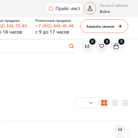
Личный кабинет
Прайс-лист
Войти
ые продажи
Розничные продажи
12) 336-75-85
+7 (812) 449-41-49
Заказать звонок
о 18 часов
с 9 до 17 часов
0
0
0