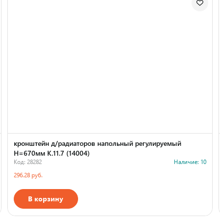
кронштейн д/радиаторов напольный регулируемый
H=670мм К.11.7 (14004)
Код: 28282
Наличие: 10
296.28 руб.
В корзину
Страна производства