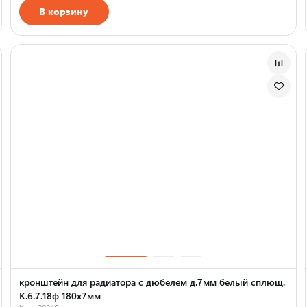
В корзину
Страна производства
кронштейн для радиатора с дюбелем д.7мм белый сплющ.
К.6.7.18ф 180х7мм