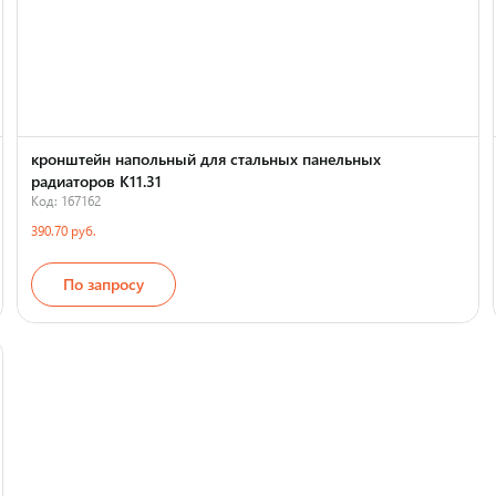
кронштейн напольный для стальных панельных
радиаторов К11.31
Код: 167162
390.70 руб.
По запросу
Страна производства