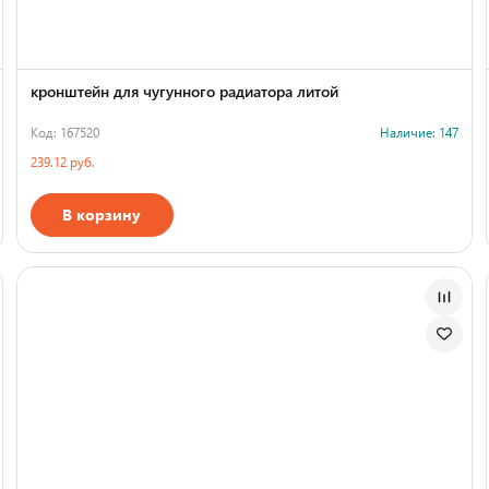
кронштейн для чугунного радиатора литой
Код: 167520
Наличие: 147
239.12 руб.
В корзину
Страна производства