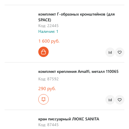
Страна производства
комплект Г-образных кронштейнов (для
SPACE)
Код: 22445
Наличие: 1
1 600 руб.
комплект крепления Amalfi, металл 110065
Код: 87592
290 руб.
кран писсуарный ЛЮКС SANITA
Код: 87445