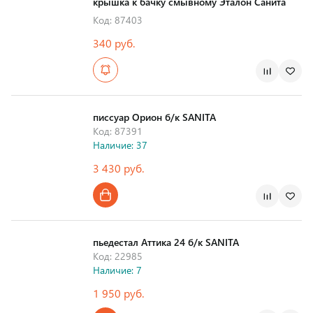
крышка к бачку смывному Эталон Санита
Код: 87403
340 руб.
Страна производства
писсуар Орион б/к SANITA
Код: 87391
Наличие: 37
3 430 руб.
Страна производства
пьедестал Аттика 24 б/к SANITA
Код: 22985
Наличие: 7
1 950 руб.