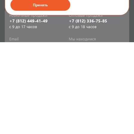
Принять
Розничные продажи
Оптовые продажи
+7 (812) 449-41-49
+7 (812) 336-75-85
с 9 до 17 часов
с 9 до 18 часов
Email
Мы находимся
sale-spb@sanriks.ru
ул. Фучика, д. 8,
корпус 1
Напишите нам
Мы в соцсетях
Телеграм
ВКонтакте
Информация
Продукция
Акции
Инженерная сантехника
Прайс-листы
Бытовая сантехника
Печатный каталог
Мебель и аксессуары для
ванной и кухни
Доставка
Отопительное и насосное
Политика
оборудование
конфиденциальности