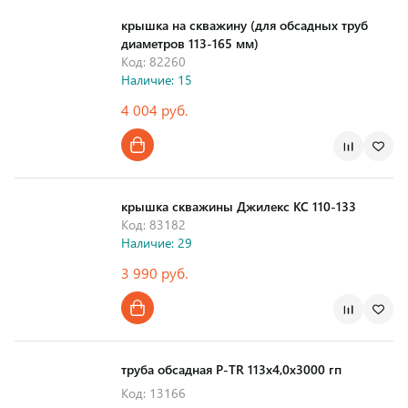
крышка на скважину (для обсадных труб
диаметров 113-165 мм)
Код: 82260
Наличие: 15
4 004 руб.
Страна производства
крышка скважины Джилекс КС 110-133
Код: 83182
Наличие: 29
3 990 руб.
Страна производства
труба обсадная Р-TR 113х4,0х3000 гп
Код: 13166