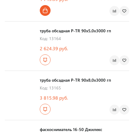
Страна производства
труба обсадная Р-TR 90х5,0х3000 гп
Код: 13164
2 624.39 руб.
Страна производства
труба обсадная Р-TR 90х8,0х3000 гп
Код: 13165
3 815.98 руб.
Страна производства
фаскосниматель 16-50 Джилекс