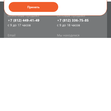
Принять
Розничные продажи
Оптовые продажи
+7 (812) 449-41-49
+7 (812) 336-75-85
с 9 до 17 часов
с 9 до 18 часов
Email
Мы находимся
sale-spb@sanriks.ru
ул. Фучика, д. 8,
корпус 1
Напишите нам
Мы в соцсетях
Телеграм
ВКонтакте
Информация
Продукция
Акции
Инженерная сантехника
Прайс-листы
Бытовая сантехника
Печатный каталог
Мебель и аксессуары для
ванной и кухни
Доставка
Отопительное и насосное
Политика