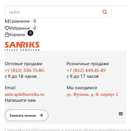
Сравнение
0
Избранное
0
0
Корзина
САНТЕХНИКА
ОПТОМ
И В РОЗНИЦУ
Оптовые продажи
Розничные продажи
+7 (812) 336-75-85
+7 (812) 449-41-49
с 9 до 18 часов
с 9 до 17 часов
Email
Мы находимся
sale-spb@sanriks.ru
ул. Фучика, д. 8, корпус 1
Напишите нам
Заказать звонок
Главная
Каталог
Отопительное и насосное оборудование
Насосы и н