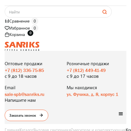
Сравнение
0
Избранное
0
0
Корзина
САНТЕХНИКА
ОПТОМ
И В РОЗНИЦУ
Оптовые продажи
Розничные продажи
+7 (812) 336-75-85
+7 (812) 449-41-49
с 9 до 18 часов
с 9 до 17 часов
Email
Мы находимся
sale-spb@sanriks.ru
ул. Фучика, д. 8, корпус 1
Напишите нам
Заказать звонок
Главная
Каталог
Бытовая сантехника
Смесители и комплектующие
Ко