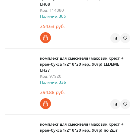
LH08
Код: 114080
Наличие: 305
354.63 руб.
Страна производства
комплект для смесителя (маховик Крест +
кран-букса 1/2" 8*20 кер., 90гр) LEDEME
LH27
Код: 97920
Наличие: 336
394.88 руб.
Страна производства
комплект для смесителя (маховик Крест +
кран-букса 1/2" 8*20 кер., 90гр) по 2шт