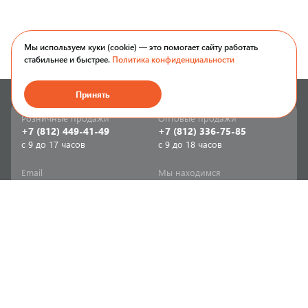
Мы используем куки (cookie) — это помогает сайту работать
стабильнее и быстрее.
Политика конфиденциальности
Принять
Розничные продажи
Оптовые продажи
+7 (812) 449-41-49
+7 (812) 336-75-85
с 9 до 17 часов
с 9 до 18 часов
Email
Мы находимся
sale-spb@sanriks.ru
ул. Фучика, д. 8,
корпус 1
Напишите нам
Мы в соцсетях
Телеграм
ВКонтакте
Информация
Продукция
Акции
Инженерная сантехника