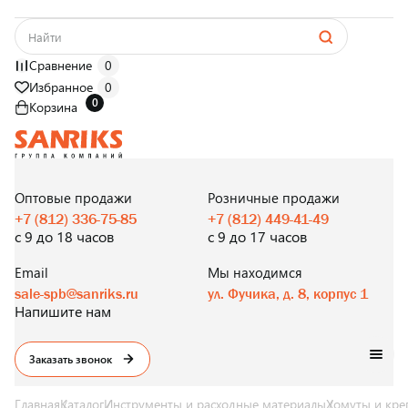
Сравнение
0
Избранное
0
0
Корзина
САНТЕХНИКА
ОПТОМ
И В РОЗНИЦУ
Оптовые продажи
Розничные продажи
+7 (812) 336-75-85
+7 (812) 449-41-49
с 9 до 18 часов
с 9 до 17 часов
Email
Мы находимся
sale-spb@sanriks.ru
ул. Фучика, д. 8, корпус 1
Напишите нам
Заказать звонок
Главная
Каталог
Инструменты и расходные материалы
Хомуты и кре