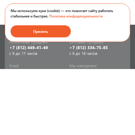
Мы используем куки (cookie) — это помогает сайту работать
стабильнее и быстрее.
Политика конфиденциальности
Принять
Розничные продажи
Оптовые продажи
+7 (812) 449-41-49
+7 (812) 336-75-85
с 9 до 17 часов
с 9 до 18 часов
Email
Мы находимся
sale-spb@sanriks.ru
ул. Фучика, д. 8,
корпус 1
Напишите нам
Мы в соцсетях
Телеграм
ВКонтакте
Информация
Продукция
Акции
Инженерная сантехника
Прайс-листы
Бытовая сантехника