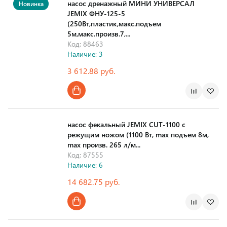
насос дренажный МИНИ УНИВЕРСАЛ
Новинка
JEMIX ФНУ-125-5
(250Вт,пластик,макс.подъем
5м,макс.произв.7,...
Код: 88463
Наличие: 3
3 612.88 руб.
Страна производства
насос фекальный JEMIX CUT-1100 с
режущим ножом (1100 Вт, max подъем 8м,
max произв. 265 л/м...
Код: 87555
Наличие: 6
14 682.75 руб.
Страна производства