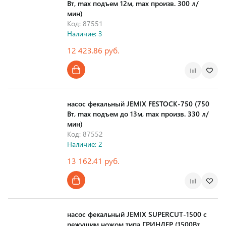
Вт, max подъем 12м, max произв. 300 л/
мин)
Код: 87551
Наличие: 3
12 423.86 руб.
Страна производства
насос фекальный JEMIX FESTOCK-750 (750
Вт, max подъем до 13м, max произв. 330 л/
мин)
Код: 87552
Наличие: 2
13 162.41 руб.
Страна производства
насос фекальный JEMIX SUPERCUT-1500 с
режущим ножом типа ГРИНДЕР (1500Вт,