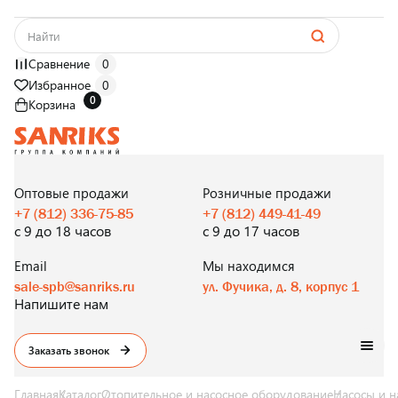
Сравнение
0
Избранное
0
0
Корзина
САНТЕХНИКА
ОПТОМ
И В РОЗНИЦУ
Оптовые продажи
Розничные продажи
+7 (812) 336-75-85
+7 (812) 449-41-49
с 9 до 18 часов
с 9 до 17 часов
Email
Мы находимся
sale-spb@sanriks.ru
ул. Фучика, д. 8, корпус 1
Напишите нам
Заказать звонок
Главная
Каталог
Отопительное и насосное оборудование
Насосы и н