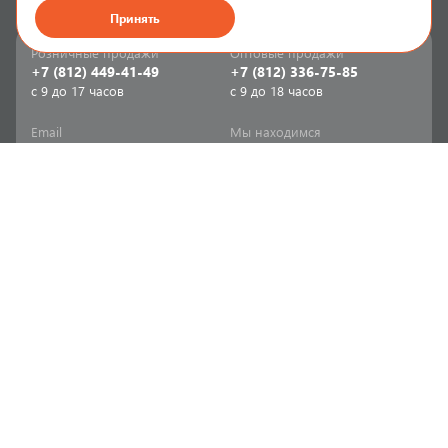
Принять
Розничные продажи
Оптовые продажи
+7 (812) 449-41-49
+7 (812) 336-75-85
с 9 до 17 часов
с 9 до 18 часов
Email
Мы находимся
sale-spb@sanriks.ru
ул. Фучика, д. 8,
корпус 1
Напишите нам
Мы в соцсетях
Телеграм
ВКонтакте
Информация
Продукция
Акции
Инженерная сантехника
Прайс-листы
Бытовая сантехника
Печатный каталог
Мебель и аксессуары для
ванной и кухни
Доставка
Отопительное и насосное
Политика
оборудование