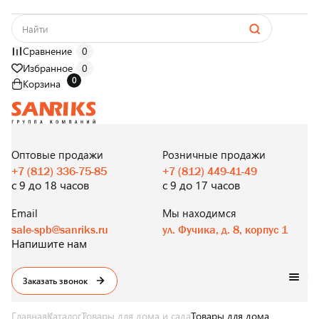
Сравнение
0
Избранное
0
0
Корзина
САНТЕХНИКА
ОПТОМ
И В РОЗНИЦУ
Оптовые продажи
Розничные продажи
+7 (812) 336-75-85
+7 (812) 449-41-49
с 9 до 18 часов
с 9 до 17 часов
Email
Мы находимся
sale-spb@sanriks.ru
ул. Фучика, д. 8, корпус 1
Напишите нам
Заказать звонок
Главная
Каталог
Товары для дома и сада
Товары для дома