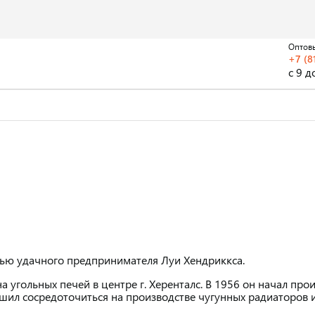
Оптов
+7 (8
с 9 д
стью удачного предпринимателя Луи Хендриккса.
а угольных печей в центре г. Херенталс. В 1956 он начал пр
ешил сосредоточиться на производстве чугунных радиаторов