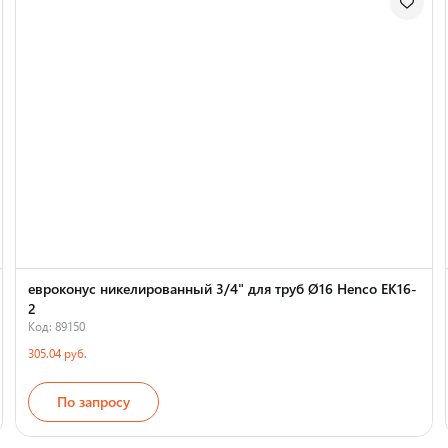
евроконус никелированный 3/4" для труб Ø16 Henco EK16-
2
Код: 89150
305.04 руб.
По запросу