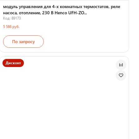
модуль управления для 4-х комнатных термостатов, реле
насоса, отопление, 230 В Henco UFH-ZO...
Код: 89173
5 586 руб.
По запросу
Страна производства
Дисконт