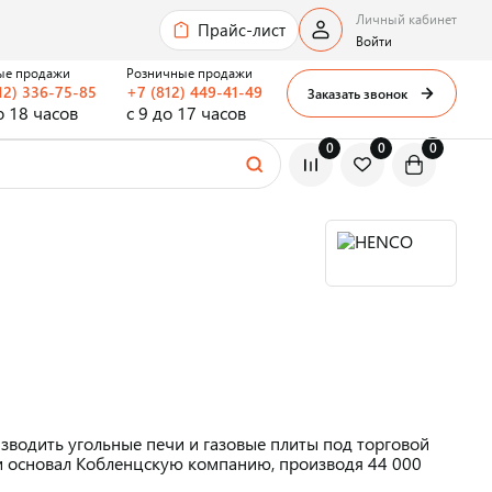
Личный кабинет
Прайс-лист
Войти
ые продажи
Розничные продажи
12) 336-75-85
+7 (812) 449-41-49
Заказать звонок
о 18 часов
с 9 до 17 часов
0
0
0
оизводить угольные печи и газовые плиты под торговой
 и основал Кобленцскую компанию, производя 44 000