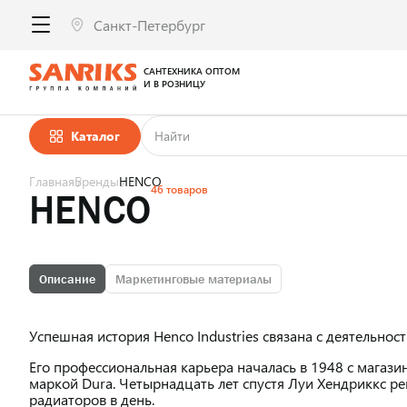
САНТЕХНИКА ОПТОМ
И В РОЗНИЦУ
Каталог
Главная
Бренды
HENCO
46 товаров
HENCO
Описание
Маркетинговые материалы
Успешная история Henco Industries связана с деятельно
Его профессиональная карьера началась в 1948 с магазин
маркой Dura. Четырнадцать лет спустя Луи Хендриккс р
радиаторов в день.