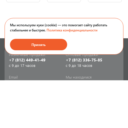
Мы используем куки (cookie) — это помогает сайту работать
стабильнее и быстрее.
Политика конфиденциальности
Принять
Розничные продажи
Оптовые продажи
+7 (812) 449-41-49
+7 (812) 336-75-85
с 9 до 17 часов
с 9 до 18 часов
Email
Мы находимся
sale-spb@sanriks.ru
ул. Фучика, д. 8,
корпус 1
Напишите нам
Мы в соцсетях
Телеграм
ВКонтакте
Информация
Продукция