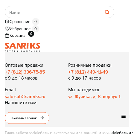
Сравнение
0
Избранное
0
0
Корзина
САНТЕХНИКА
ОПТОМ
И В РОЗНИЦУ
Оптовые продажи
Розничные продажи
+7 (812) 336-75-85
+7 (812) 449-41-49
с 9 до 18 часов
с 9 до 17 часов
Email
Мы находимся
sale-spb@sanriks.ru
ул. Фучика, д. 8, корпус 1
Напишите нам
Заказать звонок
Главная
Каталог
Мебель и аксессуары для ванной и кухни
Мебель дл