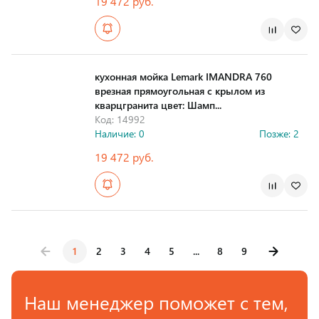
19 472 руб.
Страна производства
кухонная мойка Lemark IMANDRA 760
врезная прямоугольная с крылом из
кварцгранита цвет: Шамп...
Код: 14992
Наличие: 0
Позже: 2
19 472 руб.
Страна производства
1
2
3
4
5
...
8
9
Наш менеджер поможет с тем,