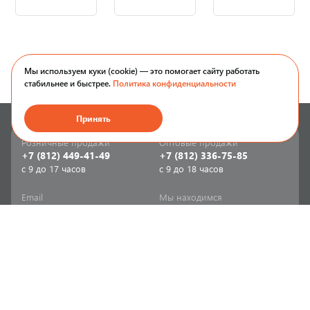
Мы используем куки (cookie) — это помогает сайту работать
стабильнее и быстрее.
Политика конфиденциальности
Принять
Розничные продажи
Оптовые продажи
+7 (812) 449-41-49
+7 (812) 336-75-85
с 9 до 17 часов
с 9 до 18 часов
Email
Мы находимся
sale-spb@sanriks.ru
ул. Фучика, д. 8,
корпус 1
Напишите нам
Мы в соцсетях
Телеграм
ВКонтакте