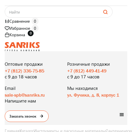
Сравнение
0
Избранное
0
0
Корзина
САНТЕХНИКА
ОПТОМ
И В РОЗНИЦУ
Оптовые продажи
Розничные продажи
+7 (812) 336-75-85
+7 (812) 449-41-49
с 9 до 18 часов
с 9 до 17 часов
Email
Мы находимся
sale-spb@sanriks.ru
ул. Фучика, д. 8, корпус 1
Напишите нам
Заказать звонок
Главная
Каталог
Инструменты и расходные материалы
Сантехническ