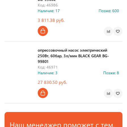
Код: 46986
Наличие: 17
Позже: 600
3 811.38 руб.
Страна производства
опрессовочный насос электрический
250Вт, 60бар, 3л/мин BLACK GEAR BG-
99801
Код: 46971
Наличие: 3
Позже: 8
27 830.50 руб.
Страна производства
Наш менеджер поможет с тем,