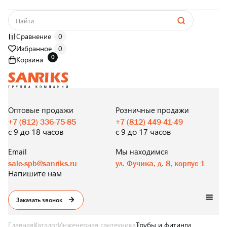
Сравнение
0
Избранное
0
0
Корзина
САНТЕХНИКА
ОПТОМ
И В РОЗНИЦУ
Оптовые продажи
Розничные продажи
+7 (812) 336-75-85
+7 (812) 449-41-49
с 9 до 18 часов
с 9 до 17 часов
Email
Мы находимся
sale-spb@sanriks.ru
ул. Фучика, д. 8, корпус 1
Напишите нам
Заказать звонок
Главная
Каталог
Инженерная сантехника
Трубы и фитинги