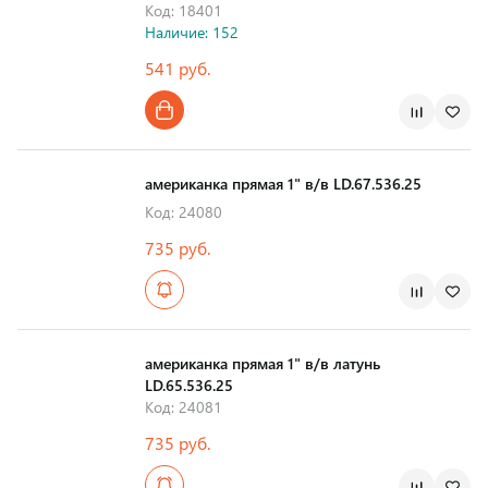
Код: 18401
Наличие: 152
541 руб.
Страна производства
американка прямая 1" в/в LD.67.536.25
Код: 24080
735 руб.
Страна производства
американка прямая 1" в/в латунь
LD.65.536.25
Код: 24081
735 руб.