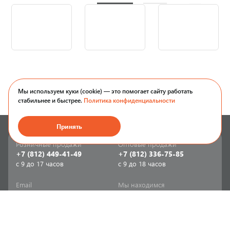
Мы используем куки (cookie) — это помогает сайту работать
стабильнее и быстрее.
Политика конфиденциальности
Принять
Розничные продажи
Оптовые продажи
+7 (812) 449-41-49
+7 (812) 336-75-85
с 9 до 17 часов
с 9 до 18 часов
Email
Мы находимся
sale-spb@sanriks.ru
ул. Фучика, д. 8,
корпус 1
Напишите нам
Мы в соцсетях