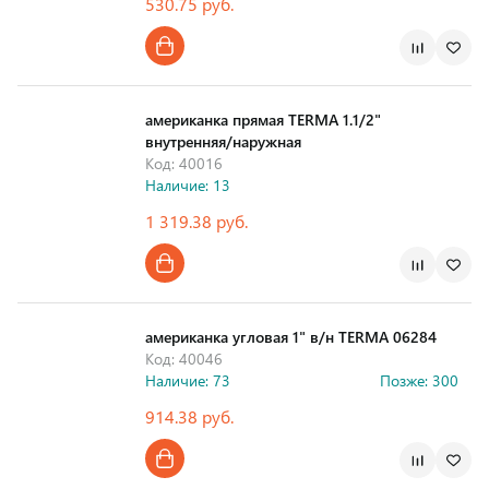
530.75 руб.
Страна производства
американка прямая TERMA 1.1/2"
внутренняя/наружная
Код: 40016
Наличие: 13
1 319.38 руб.
Страна производства
американка угловая 1" в/н TERMA 06284
Код: 40046
Наличие: 73
Позже: 300
914.38 руб.
Страна производства