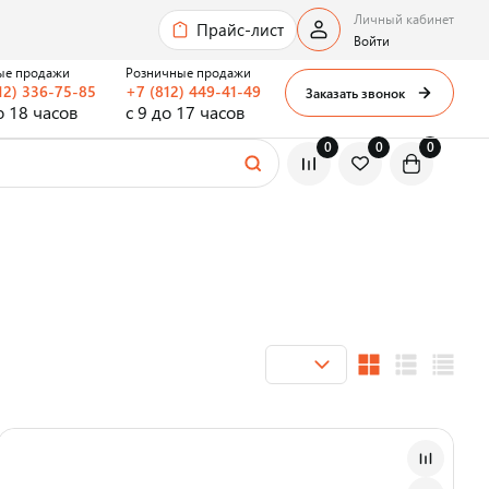
Личный кабинет
Прайс-лист
Войти
ые продажи
Розничные продажи
12) 336-75-85
+7 (812) 449-41-49
Заказать звонок
о 18 часов
с 9 до 17 часов
0
0
0