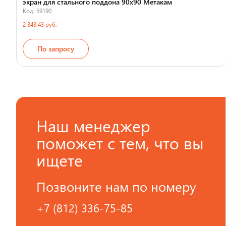
экран для стального поддона 90х90 Метакам
Код: 59190
2 343.43 руб.
По запросу
Наш менеджер
поможет с тем, что вы
ищете
Позвоните нам по номеру
+7 (812) 336-75-85