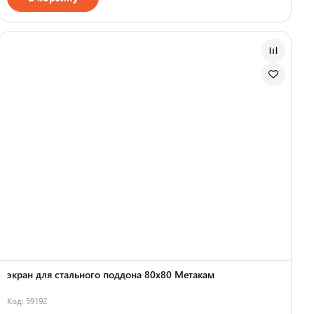
Страна производства
экран для стального поддона 80х80 Метакам
Код: 59192