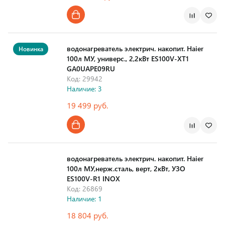
Страна производства
водонагреватель электрич. накопит. Haier
Новинка
100л МУ, универс., 2,2кВт ES100V-XT1
GA0UAPE09RU
Код: 29942
Наличие: 3
19 499 руб.
Страна производства
водонагреватель электрич. накопит. Haier
100л МУ,нерж.сталь, верт, 2кВт, УЗО
ES100V-R1 INOX
Код: 26869
Наличие: 1
18 804 руб.