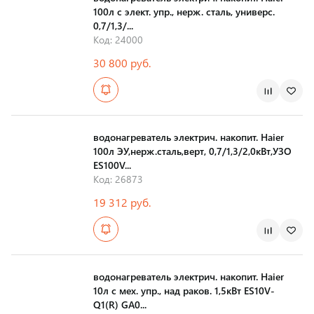
100л с элект. упр., нерж. сталь, универс.
0,7/1,3/...
Код: 24000
30 800 руб.
Страна производства
водонагреватель электрич. накопит. Haier
100л ЭУ,нерж.сталь,верт, 0,7/1,3/2,0кВт,УЗО
ES100V...
Код: 26873
19 312 руб.
Страна производства
водонагреватель электрич. накопит. Haier
10л с мех. упр., над раков. 1,5кВт ES10V-
Q1(R) GA0...