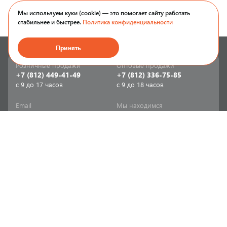
Мы используем куки (cookie) — это помогает сайту работать
стабильнее и быстрее.
Политика конфиденциальности
Принять
Розничные продажи
Оптовые продажи
+7 (812) 449-41-49
+7 (812) 336-75-85
с 9 до 17 часов
с 9 до 18 часов
Email
Мы находимся
sale-spb@sanriks.ru
ул. Фучика, д. 8,
корпус 1
Напишите нам
Мы в соцсетях
Телеграм
ВКонтакте
Информация
Продукция
Акции
Инженерная сантехника
Прайс-листы
Бытовая сантехника