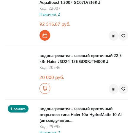
AquaBoost 1.300F GC07LVE16RU
Код: 22007
Наличие: 2
92 516.67 руб.
Страна производства
водонагреватель газовый проточный 22,5
кВт Haier JSD24-12E GD0RJTM00RU
Код: 20546
20 000 руб.
Страна производства
водонагреватель газовый проточный
Новинка
открытого типа Haier 10л HydroMatic 10 Ai
(авт.модуляция,...
Код: 29995
Наличие: 2