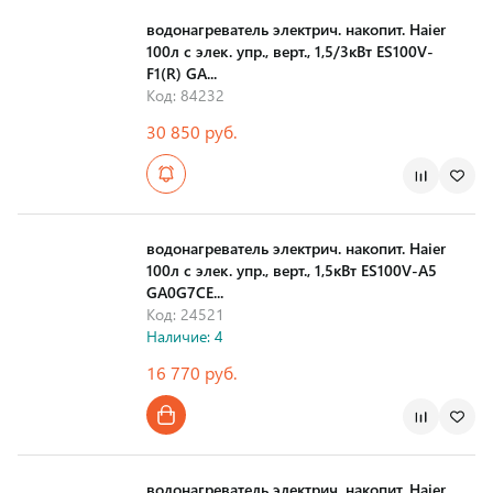
водонагреватель электрич. накопит. Haier
100л с элек. упр., верт., 1,5/3кВт ES100V-
F1(R) GA...
Код: 84232
30 850 руб.
Страна производства
водонагреватель электрич. накопит. Haier
100л с элек. упр., верт., 1,5кВт ES100V-A5
GA0G7CE...
Код: 24521
Наличие: 4
16 770 руб.
Страна производства
водонагреватель электрич. накопит. Haier