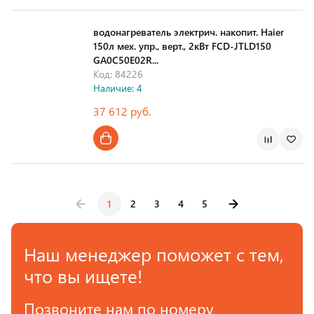
Страна производства
водонагреватель электрич. накопит. Haier
150л мех. упр., верт., 2кВт FCD-JTLD150
GA0C50E02R...
Код: 84226
Наличие: 4
37 612 руб.
Страна производства
1
2
3
4
5
Наш менеджер поможет с тем,
что вы ищете!
Позвоните нам по номеру