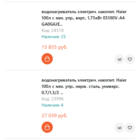
водонагреватель электрич. накопит. Haier
100л с мех. упр., верт., 1,75кВт ES100V-A4
GA0G6JE...
Код: 24518
Наличие: 25
15 855 руб.
Страна производства
водонагреватель электрич. накопит. Haier
100л с мех. упр., нерж. сталь, универс.
0,7/1,3/2 ...
Код: 23996
Наличие: 4
27 039 руб.
Страна производства