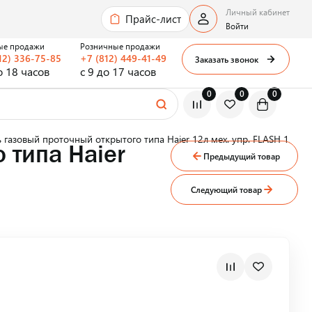
Личный кабинет
Прайс-лист
Войти
ые продажи
Розничные продажи
12) 336-75-85
+7 (812) 449-41-49
Заказать звонок
о 18 часов
с 9 до 17 часов
0
0
0
ь газовый проточный открытого типа Haier 12л мех. упр. FLASH 12
 типа Haier
Предыдущий товар
Следующий товар