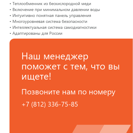
• Теплообменник из бескислородной меди
• Включение при минимальном давлении воды
• Интуитивно понятная панель управления
• Многоуровневая система безопасности
• Интеллектуальная система самодиагностики
• Адаптированы для России
Наш менеджер
поможет с тем, что вы
ищете!
Позвоните нам по номеру
+7 (812) 336-75-85