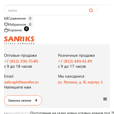
Сравнение
0
Избранное
0
0
Корзина
САНТЕХНИКА
ОПТОМ
И В РОЗНИЦУ
Оптовые продажи
Розничные продажи
+7 (812) 336-75-85
+7 (812) 449-41-49
с 9 до 18 часов
с 9 до 17 часов
Email
Мы находимся
sale-spb@sanriks.ru
ул. Фучика, д. 8, корпус 1
Напишите нам
Заказать звонок
Главная
Новости
Поступление на склад новых угловых кранов под 