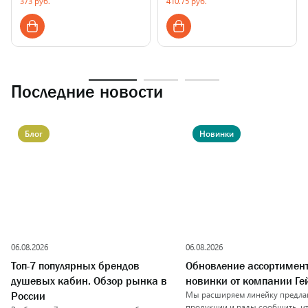
373 руб.
410.75 руб.
Страна производства
Страна производства
Последние новости
Блог
Новинки
06.08.2026
06.08.2026
Топ-7 популярных брендов
Обновление ассортимен
душевых кабин. Обзор рынка в
новинки от компании Ге
Мы расширяем линейку предла
России
продукции и рады сообщить, ч