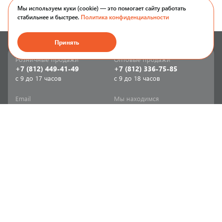
Мы используем куки (cookie) — это помогает сайту работать
стабильнее и быстрее.
Политика конфиденциальности
Принять
Розничные продажи
Оптовые продажи
+7 (812) 449-41-49
+7 (812) 336-75-85
с 9 до 17 часов
с 9 до 18 часов
Email
Мы находимся
sale-spb@sanriks.ru
ул. Фучика, д. 8,
корпус 1
Напишите нам
Мы в соцсетях
Телеграм
ВКонтакте
Информация
Продукция
Акции
Инженерная сантехника
Прайс-листы
Бытовая сантехника
Печатный каталог
Мебель и аксессуары для