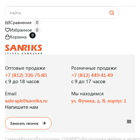
Сравнение
0
Избранное
0
0
Корзина
САНТЕХНИКА
ОПТОМ
И В РОЗНИЦУ
Оптовые продажи
Розничные продажи
+7 (812) 336-75-85
+7 (812) 449-41-49
с 9 до 18 часов
с 9 до 17 часов
Email
Мы находимся
sale-spb@sanriks.ru
ул. Фучика, д. 8, корпус 1
Напишите нам
Заказать звонок
Главная
Каталог
Распродажа «SANRIKS»
Распродажа мебели и аксесс