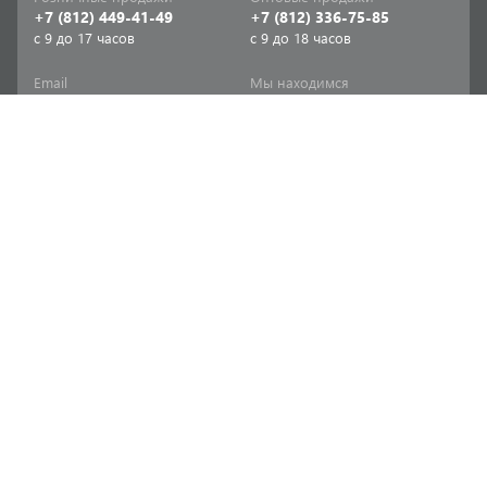
+7 (812) 449-41-49
+7 (812) 336-75-85
с 9 до 17 часов
с 9 до 18 часов
Email
Мы находимся
sale-spb@sanriks.ru
ул. Фучика, д. 8,
корпус 1
Напишите нам
Мы в соцсетях
Телеграм
ВКонтакте
Информация
Продукция
Акции
Инженерная сантехника
Прайс-листы
Бытовая сантехника
Печатный каталог
Мебель и аксессуары для
ванной и кухни
Доставка
Отопительное и насосное
Политика
оборудование
конфиденциальности
Инструменты и расходные
Согласие на обработку
материалы
персональных данных