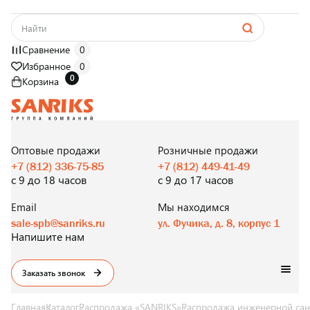
Сравнение
0
Избранное
0
0
Корзина
САНТЕХНИКА
ОПТОМ
И В РОЗНИЦУ
Оптовые продажи
Розничные продажи
+7 (812) 336-75-85
+7 (812) 449-41-49
с 9 до 18 часов
с 9 до 17 часов
Email
Мы находимся
sale-spb@sanriks.ru
ул. Фучика, д. 8, корпус 1
Напишите нам
Заказать звонок
Главная
Каталог
Распродажа «SANRIKS»
Распродажа инженерной сан