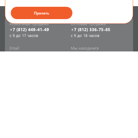
Принять
Розничные продажи
Оптовые продажи
+7 (812) 449-41-49
+7 (812) 336-75-85
с 9 до 17 часов
с 9 до 18 часов
Email
Мы находимся
sale-spb@sanriks.ru
ул. Фучика, д. 8,
корпус 1
Напишите нам
Мы в соцсетях
Телеграм
ВКонтакте
Информация
Продукция
Акции
Инженерная сантехника
Прайс-листы
Бытовая сантехника
Печатный каталог
Мебель и аксессуары для
ванной и кухни
Доставка
Отопительное и насосное