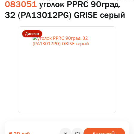
083051
уголок PPRC 90град.
32 (РА13012РG) GRISE серый
Дисконт
6.20 руб.
В корзину