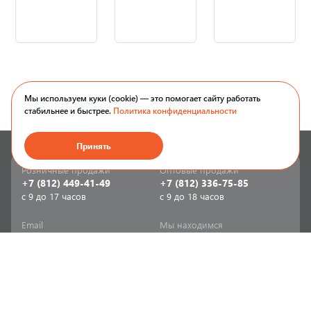
Мы используем куки (cookie) — это помогает сайту работать
стабильнее и быстрее.
Политика конфиденциальности
Принять
Розничные продажи
Оптовые продажи
+7 (812) 449-41-49
+7 (812) 336-75-85
с 9 до 17 часов
с 9 до 18 часов
Email
Мы находимся
sale-spb@sanriks.ru
ул. Фучика, д. 8,
корпус 1
Напишите нам
Мы в соцсетях
Телеграм
ВКонтакте