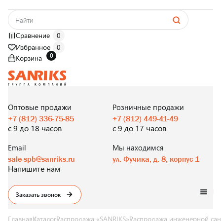
Сравнение
0
Избранное
0
0
Корзина
САНТЕХНИКА
ОПТОМ
И В РОЗНИЦУ
Оптовые продажи
Розничные продажи
+7 (812) 336-75-85
+7 (812) 449-41-49
с 9 до 18 часов
с 9 до 17 часов
Email
Мы находимся
sale-spb@sanriks.ru
ул. Фучика, д. 8, корпус 1
Напишите нам
Заказать звонок
Главная
Каталог
Распродажа «SANRIKS»
Распродажа инженерной сан