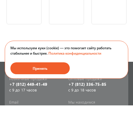
Мы используем куки (cookie) — это помогает сайту работать
стабильнее и быстрее.
Политика конфиденциальности
Принять
Розничные продажи
Оптовые продажи
+7 (812) 449-41-49
+7 (812) 336-75-85
с 9 до 17 часов
с 9 до 18 часов
Email
Мы находимся
sale-spb@sanriks.ru
ул. Фучика, д. 8,
корпус 1
Напишите нам
Мы в соцсетях