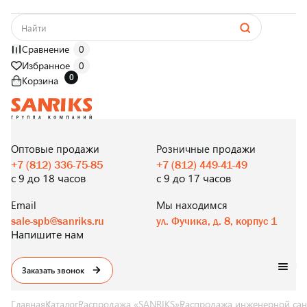
Сравнение
0
Избранное
0
0
Корзина
САНТЕХНИКА
ОПТОМ
И В РОЗНИЦУ
Оптовые продажи
Розничные продажи
+7 (812) 336-75-85
+7 (812) 449-41-49
с 9 до 18 часов
с 9 до 17 часов
Email
Мы находимся
sale-spb@sanriks.ru
ул. Фучика, д. 8, корпус 1
Напишите нам
Заказать звонок
Главная
Каталог
Распродажа «SANRIKS»
Распродажа инженерной сан