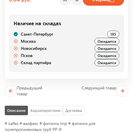
Наличие на складах
Санкт-Петербург
195
Москва
Ожидается
Новосибирск
Ожидается
Псков
Ожидается
Склад партнёра
Ожидается
Предыдущий
Следующий товар
товар
Описание
Характеристики
Доставка
# valfex # валфекс # фитинги ппр # фитинги для
полипропиленовых труб PP-R