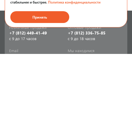
стабильнее и быстрее.
Политика конфиденциальности
Принять
Розничные продажи
Оптовые продажи
+7 (812) 449-41-49
+7 (812) 336-75-85
с 9 до 17 часов
с 9 до 18 часов
Email
Мы находимся
sale-spb@sanriks.ru
ул. Фучика, д. 8,
корпус 1
Напишите нам
Мы в соцсетях
Телеграм
ВКонтакте
Информация
Продукция
Акции
Инженерная сантехника
Прайс-листы
Бытовая сантехника
Печатный каталог
Мебель и аксессуары для
ванной и кухни
Доставка