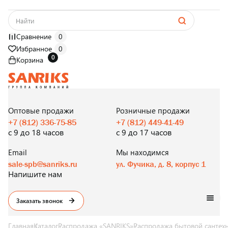
Сравнение
0
Избранное
0
0
Корзина
САНТЕХНИКА
ОПТОМ
И В РОЗНИЦУ
Оптовые продажи
Розничные продажи
+7 (812) 336-75-85
+7 (812) 449-41-49
с 9 до 18 часов
с 9 до 17 часов
Email
Мы находимся
sale-spb@sanriks.ru
ул. Фучика, д. 8, корпус 1
Напишите нам
Заказать звонок
Главная
Каталог
Распродажа «SANRIKS»
Распродажа бытовой сантех