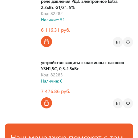
реле давления РДЭ, электронное Extra,
2,2кВт, G1/2", 5%
Код: 82282
Наличие: 51
6 116.31 руб.
Страна производства
устройство защиты скважинных насосов
УЗН1,5С, 0,3-1,5кВт
Код: 82283
Наличие: 6
7 476.86 руб.
Страна производства
Наш менеджер поможет с тем,