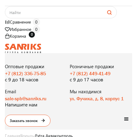
Сравнение
0
Избранное
0
0
Корзина
САНТЕХНИКА
ОПТОМ
И В РОЗНИЦУ
Оптовые продажи
Розничные продажи
+7 (812) 336-75-85
+7 (812) 449-41-49
с 9 до 18 часов
с 9 до 17 часов
Email
Мы находимся
sale-spb@sanriks.ru
ул. Фучика, д. 8, корпус 1
Напишите нам
Заказать звонок
Главная
Бренды
Extra Акваконтроль