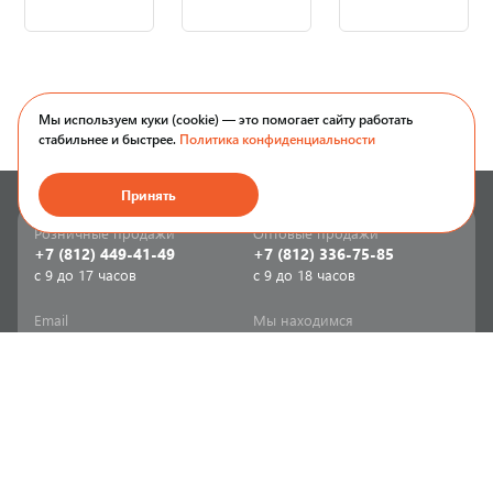
Мы используем куки (cookie) — это помогает сайту работать
стабильнее и быстрее.
Политика конфиденциальности
Принять
Розничные продажи
Оптовые продажи
+7 (812) 449-41-49
+7 (812) 336-75-85
с 9 до 17 часов
с 9 до 18 часов
Email
Мы находимся
sale-spb@sanriks.ru
ул. Фучика, д. 8,
корпус 1
Напишите нам
Мы в соцсетях
Телеграм
ВКонтакте