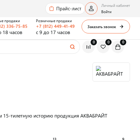
Личный кабинет
Прайс-лист
Войти
ые продажи
Розничные продажи
12) 336-75-85
+7 (812) 449-41-49
Заказать звонок
о 18 часов
с 9 до 17 часов
0
0
0
чем 15-тилетную историю продукция АКВАБРАЙТ
13
9