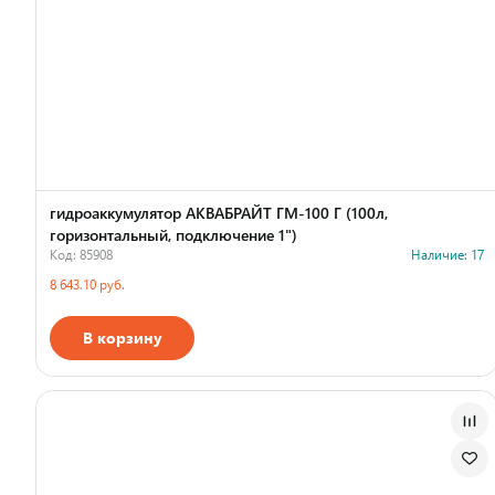
гидроаккумулятор АКВАБРАЙТ ГМ-100 Г (100л,
горизонтальный, подключение 1")
Код: 85908
Наличие: 17
8 643.10 руб.
В корзину
Страна производства