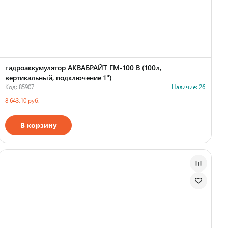
гидроаккумулятор АКВАБРАЙТ ГМ-100 В (100л,
вертикальный, подключение 1")
Код: 85907
Наличие: 26
8 643.10 руб.
В корзину
Страна производства