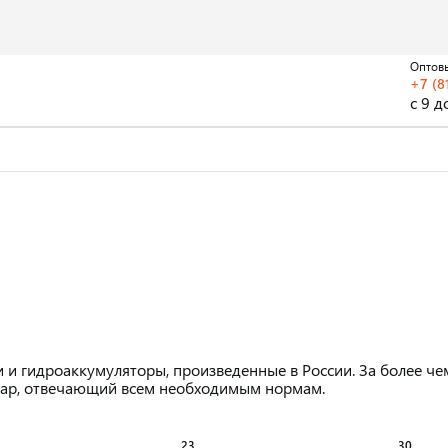
Оптов
+7 (8
с 9 д
и и гидроаккумуляторы, произведенные в России. За более 
овар, отвечающий всем необходимым нормам.
23
30