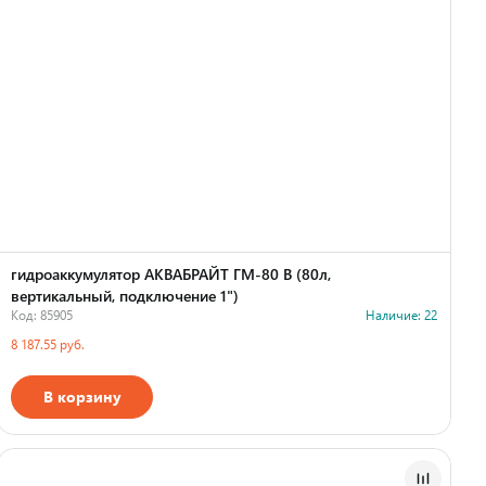
гидроаккумулятор АКВАБРАЙТ ГМ-80 В (80л,
вертикальный, подключение 1")
Код: 85905
Наличие: 22
8 187.55 руб.
В корзину
Страна производства