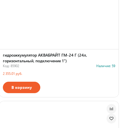
гидроаккумулятор АКВАБРАЙТ ГМ-24 Г (24л,
горизонтальный, подключение 1")
Код: 85902
Наличие: 59
2 355.01 руб.
В корзину
Страна производства