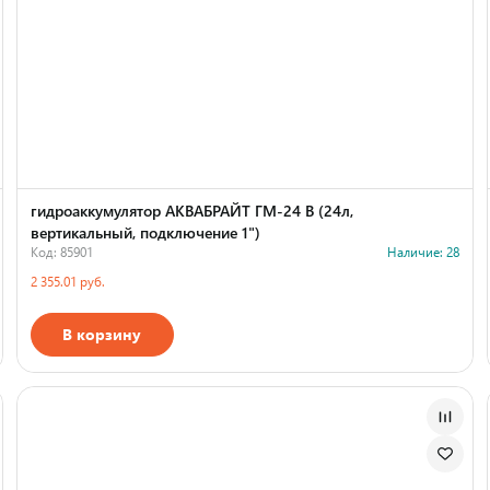
гидроаккумулятор АКВАБРАЙТ ГМ-24 В (24л,
вертикальный, подключение 1")
Код: 85901
Наличие: 28
2 355.01 руб.
В корзину
Страна производства