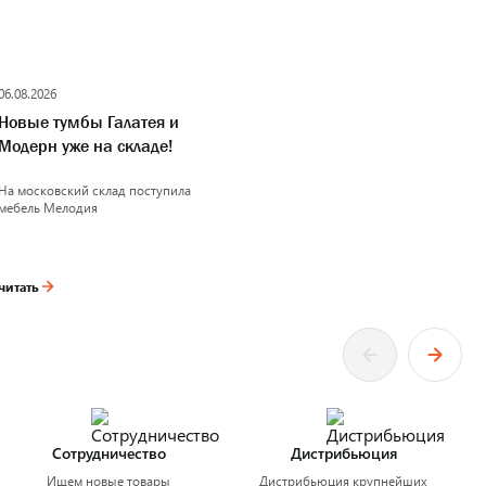
06.08.2026
05.
Новые тумбы Галатея и
Об
Модерн уже на складе!
по
del
На московский склад поступила
Сп
мебель Мелодия
но
сот
рос
читать
чит
Сотрудничество
Дистрибьюция
Ищем новые товары
Дистрибьюция крупнейших