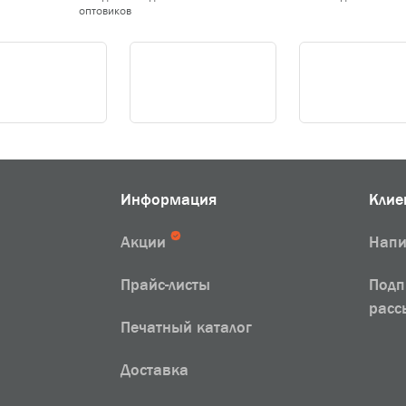
оптовиков
Информация
Клие
Акции
Напи
Прайс-листы
Подп
расс
Печатный каталог
Доставка