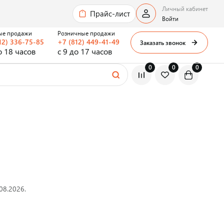
Личный кабинет
Прайс-лист
Войти
ые продажи
Розничные продажи
12) 336-75-85
+7 (812) 449-41-49
Заказать звонок
о 18 часов
с 9 до 17 часов
0
0
0
08.2026.