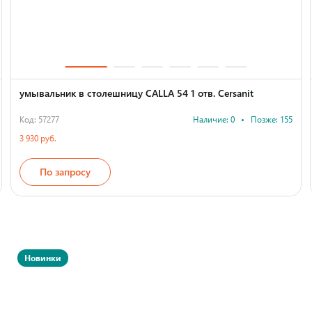
умывальник в столешницу CALLA 54 1 отв. Cersanit
Код: 57277
Наличие: 0
•
Позже: 155
3 930 руб.
По запросу
Страна производства
Новинки