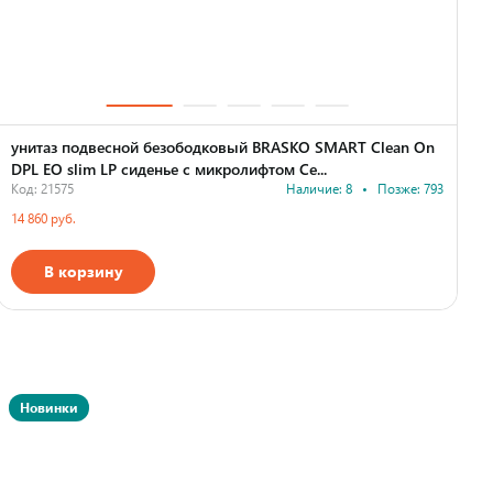
унитаз подвесной безободковый BRASKO SMART Clean On
у
DPL EO slim LP сиденье с микролифтом Ce...
C
Код: 21575
Наличие: 8
•
Позже: 793
К
14 860 руб.
1
В корзину
Страна производства
Новинки