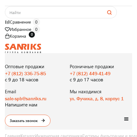
Сравнение
0
Избранное
0
0
Корзина
САНТЕХНИКА
ОПТОМ
И В РОЗНИЦУ
Оптовые продажи
Розничные продажи
+7 (812) 336-75-85
+7 (812) 449-41-49
с 9 до 18 часов
с 9 до 17 часов
Email
Мы находимся
sale-spb@sanriks.ru
ул. Фучика, д. 8, корпус 1
Напишите нам
Заказать звонок
Главная
Каталог
Инженерная сантехника
Системы фильтрации и вод