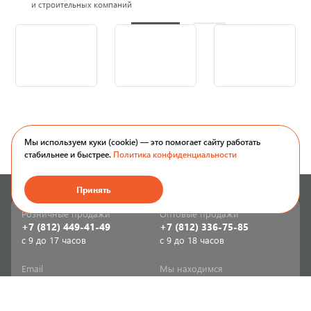
и строительных компаний
Мы используем куки (cookie) — это помогает сайту работать
стабильнее и быстрее.
Политика конфиденциальности
Принять
Розничные продажи
Оптовые продажи
+7 (812) 449-41-49
+7 (812) 336-75-85
с 9 до 17 часов
с 9 до 18 часов
Email
Мы находимся
sale-spb@sanriks.ru
ул. Фучика, д. 8,
корпус 1
Напишите нам