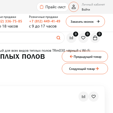
Личный кабинет
Прайс-лист
Войти
ые продажи
Розничные продажи
12) 336-75-85
+7 (812) 449-41-49
Заказать звонок
о 18 часов
с 9 до 17 часов
0
0
0
ый для всех видов теплых полов TRm030 чёрный с Wi-Fi
еплых полов
Предыдущий товар
Следующий товар