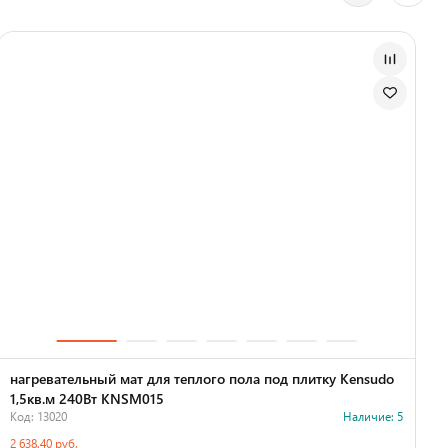
нагревательный мат для теплого пола под плитку Kensudo
1,5кв.м 240Вт KNSM015
Код: 13020
Наличие: 5
К
2 638.40 руб.
3