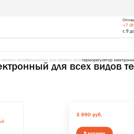
Оптов
+7 (8
с 9 д
 теплого пола
Автоматика для теплого пола
терморегулятор электронн
ектронный для всех видов т
3 990 руб.
В корзину