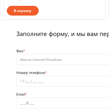
В корзину
Страна производства
Заполните форму,
и мы вам пе
Фио
*
Номер телефона
*
Email
*