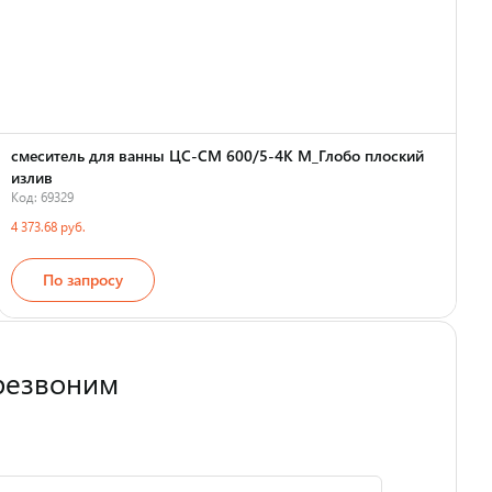
смеситель для ванны ЦС-СМ 600/5-4К М_Глобо плоский
излив
Код: 69329
К
4 373.68 руб.
5
По запросу
резвоним