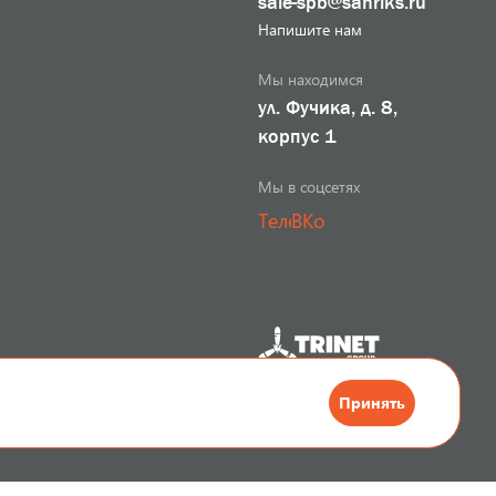
sale-spb@sanriks.ru
Напишите нам
Мы находимся
ул. Фучика, д. 8,
корпус 1
Мы в соцсетях
Телеграм
ВКонтакте
Разработка сайта
Принять
. Информация, представленная на сайте, не является публичной офертой