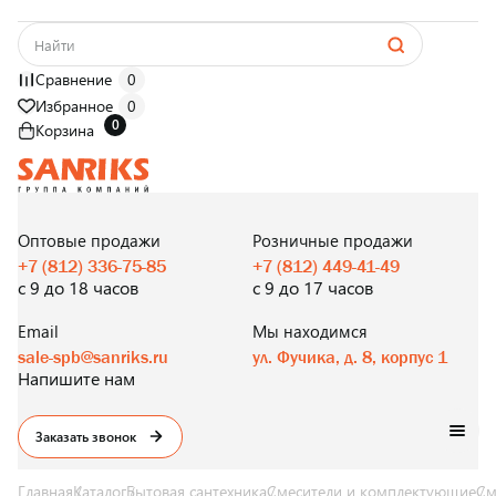
Сравнение
0
Избранное
0
0
Корзина
САНТЕХНИКА
ОПТОМ
И В РОЗНИЦУ
Оптовые продажи
Розничные продажи
+7 (812) 336-75-85
+7 (812) 449-41-49
с 9 до 18 часов
с 9 до 17 часов
Email
Мы находимся
sale-spb@sanriks.ru
ул. Фучика, д. 8, корпус 1
Напишите нам
Заказать звонок
Главная
Каталог
Бытовая сантехника
Смесители и комплектующие
См