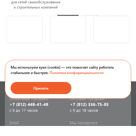
для сетей самообслуживания
и строительных компаний
Мы используем куки (cookie) — это помогает сайту работать
стабильнее и быстрее.
Политика конфиденциальности
Принять
Розничные продажи
Оптовые продажи
+7 (812) 449-41-49
+7 (812) 336-75-85
с 9 до 17 часов
с 9 до 18 часов
Email
Мы находимся
sale-spb@sanriks.ru
ул. Фучика, д. 8,
корпус 1
Напишите нам