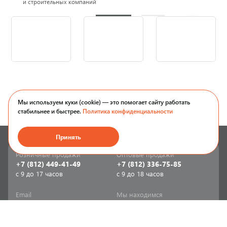
и строительных компаний
Мы используем куки (cookie) — это помогает сайту работать
стабильнее и быстрее.
Политика конфиденциальности
Принять
Розничные продажи
Оптовые продажи
+7 (812) 449-41-49
+7 (812) 336-75-85
с 9 до 17 часов
с 9 до 18 часов
Email
Мы находимся
sale-spb@sanriks.ru
ул. Фучика, д. 8,
корпус 1
Напишите нам