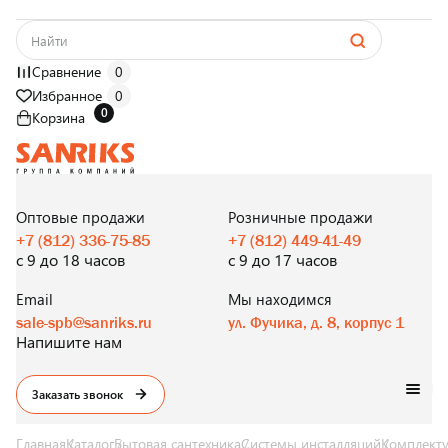
Сравнение
0
Избранное
0
0
Корзина
САНТЕХНИКА
ОПТОМ
И В РОЗНИЦУ
Оптовые продажи
Розничные продажи
+7 (812) 336-75-85
+7 (812) 449-41-49
с 9 до 18 часов
с 9 до 17 часов
Email
Мы находимся
sale-spb@sanriks.ru
ул. Фучика, д. 8, корпус 1
Напишите нам
Заказать звонок
Главная
Каталог
Бытовая сантехника
Системы инсталляций
Комплекту