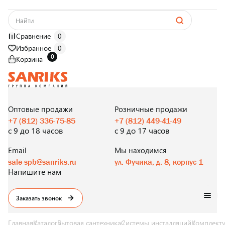
Сравнение
0
Избранное
0
0
Корзина
САНТЕХНИКА
ОПТОМ
И В РОЗНИЦУ
Оптовые продажи
Розничные продажи
+7 (812) 336-75-85
+7 (812) 449-41-49
с 9 до 18 часов
с 9 до 17 часов
Email
Мы находимся
sale-spb@sanriks.ru
ул. Фучика, д. 8, корпус 1
Напишите нам
Заказать звонок
Главная
Каталог
Бытовая сантехника
Системы инсталляций
Комплекту