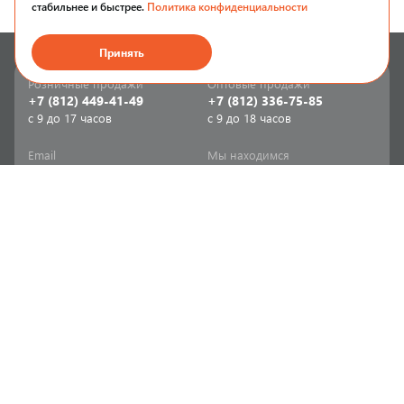
стабильнее и быстрее.
Политика конфиденциальности
Принять
Розничные продажи
Оптовые продажи
+7 (812) 449-41-49
+7 (812) 336-75-85
с 9 до 17 часов
с 9 до 18 часов
Email
Мы находимся
sale-spb@sanriks.ru
ул. Фучика, д. 8,
корпус 1
Напишите нам
Мы в соцсетях
Телеграм
ВКонтакте
Информация
Продукция
Акции
Инженерная сантехника
Прайс-листы
Бытовая сантехника
Печатный каталог
Мебель и аксессуары для
ванной и кухни
Доставка