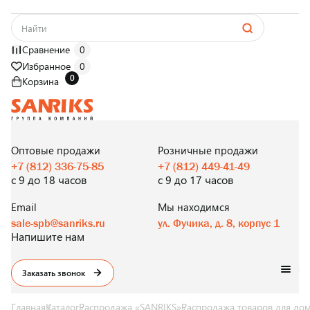
Сравнение
0
Избранное
0
0
Корзина
САНТЕХНИКА
ОПТОМ
И В РОЗНИЦУ
Оптовые продажи
Розничные продажи
+7 (812) 336-75-85
+7 (812) 449-41-49
с 9 до 18 часов
с 9 до 17 часов
Email
Мы находимся
sale-spb@sanriks.ru
ул. Фучика, д. 8, корпус 1
Напишите нам
Заказать звонок
Главная
Каталог
Распродажа «SANRIKS»
Распродажа товаров для до