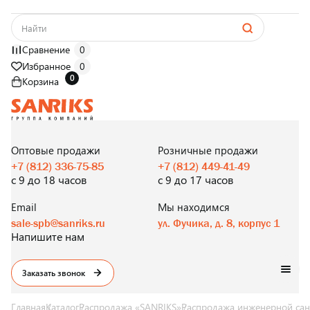
Сравнение
0
Избранное
0
0
Корзина
САНТЕХНИКА
ОПТОМ
И В РОЗНИЦУ
Оптовые продажи
Розничные продажи
+7 (812) 336-75-85
+7 (812) 449-41-49
с 9 до 18 часов
с 9 до 17 часов
Email
Мы находимся
sale-spb@sanriks.ru
ул. Фучика, д. 8, корпус 1
Напишите нам
Заказать звонок
Главная
Каталог
Распродажа «SANRIKS»
Распродажа инженерной сан