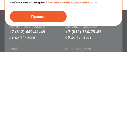
стабильнее и быстрее.
Политика конфиденциальности
Принять
Розничные продажи
Оптовые продажи
+7 (812) 449-41-49
+7 (812) 336-75-85
с 9 до 17 часов
с 9 до 18 часов
Email
Мы находимся
sale-spb@sanriks.ru
ул. Фучика, д. 8,
корпус 1
Напишите нам
Мы в соцсетях
Телеграм
ВКонтакте
Информация
Продукция
Акции
Инженерная сантехника
Прайс-листы
Бытовая сантехника
Печатный каталог
Мебель и аксессуары для
ванной и кухни
Доставка