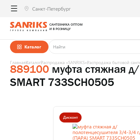
САНТЕХНИКА ОПТОМ
И В РОЗНИЦУ
Каталог
Главная
Каталог
Распродажа «SANRIKS»
Распродажа бытовой сант
889100
муфта стяжная д/
SMART 733SCH0505
Дисконт