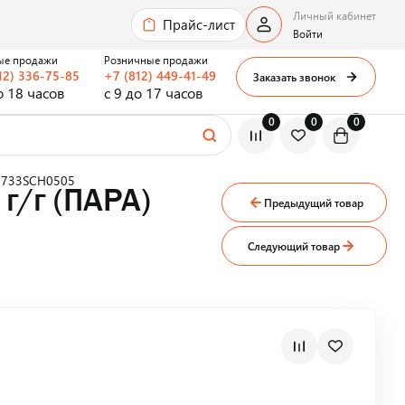
Личный кабинет
Прайс-лист
Войти
ые продажи
Розничные продажи
12) 336-75-85
+7 (812) 449-41-49
Заказать звонок
о 18 часов
с 9 до 17 часов
0
0
0
T 733SCH0505
г/г (ПАРА)
Предыдущий товар
Следующий товар