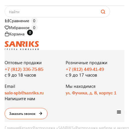
Сравнение
0
Избранное
0
0
Корзина
САНТЕХНИКА
ОПТОМ
И В РОЗНИЦУ
Оптовые продажи
Розничные продажи
+7 (812) 336-75-85
+7 (812) 449-41-49
с 9 до 18 часов
с 9 до 17 часов
Email
Мы находимся
sale-spb@sanriks.ru
ул. Фучика, д. 8, корпус 1
Напишите нам
Заказать звонок
Главная
Каталог
Распродажа «SANRIKS»
Распродажа мебели и аксесс