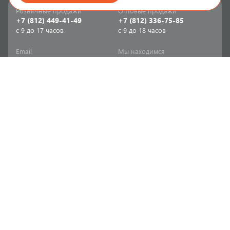
Розничные продажи
Оптовые продажи
+7 (812) 449-41-49
+7 (812) 336-75-85
с 9 до 17 часов
с 9 до 18 часов
Email
Мы находимся
sale-spb@sanriks.ru
ул. Фучика, д. 8,
корпус 1
Напишите нам
Мы в соцсетях
Телеграм
ВКонтакте
Информация
Продукция
Акции
Инженерная сантехника
Прайс-листы
Бытовая сантехника
Печатный каталог
Мебель и аксессуары для
ванной и кухни
Доставка
Отопительное и насосное
Политика
оборудование
конфиденциальности
Инструменты и расходные
Согласие на обработку