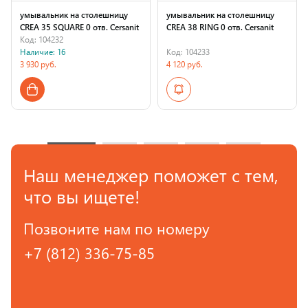
умывальник на столешницу
умывальник на столешницу
CREA 35 SQUARE 0 отв. Cersanit
CREA 38 RING 0 отв. Cersanit
Код: 104232
Наличие: 16
Код: 104233
3 930 руб.
4 120 руб.
Страна производства
Страна производства
Наш менеджер поможет с тем,
что вы ищете!
Позвоните нам по номеру
+7 (812) 336-75-85