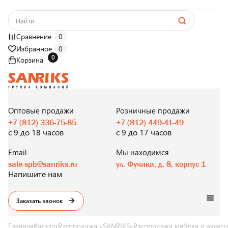
Сравнение
0
Избранное
0
0
Корзина
САНТЕХНИКА
ОПТОМ
И В РОЗНИЦУ
Оптовые продажи
Розничные продажи
+7 (812) 336-75-85
+7 (812) 449-41-49
с 9 до 18 часов
с 9 до 17 часов
Email
Мы находимся
sale-spb@sanriks.ru
ул. Фучика, д. 8, корпус 1
Напишите нам
Заказать звонок
Главная
Каталог
Распродажа «SANRIKS»
Распродажа мебели и аксесс