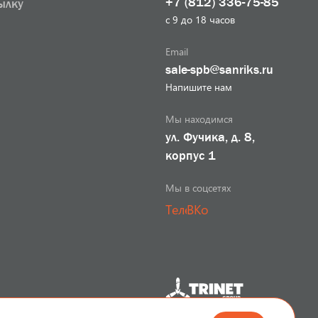
+7 (812) 336-75-85
ылку
с 9 до 18 часов
Email
sale-spb@sanriks.ru
Напишите нам
Мы находимся
ул. Фучика, д. 8,
корпус 1
Мы в соцсетях
Телеграм
ВКонтакте
Разработка сайта