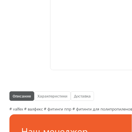
Описание
Характеристики
Доставка
# valfex # валфекс # фитинги ппр # фитинги для полипропилено
Наш менеджер