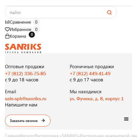
Сравнение
0
Избранное
0
0
Корзина
САНТЕХНИКА
ОПТОМ
И В РОЗНИЦУ
Оптовые продажи
Розничные продажи
+7 (812) 336-75-85
+7 (812) 449-41-49
с 9 до 18 часов
с 9 до 17 часов
Email
Мы находимся
sale-spb@sanriks.ru
ул. Фучика, д. 8, корпус 1
Напишите нам
Заказать звонок
Главная
Каталог
Распродажа «SANRIKS»
Распродажа инженерной сан