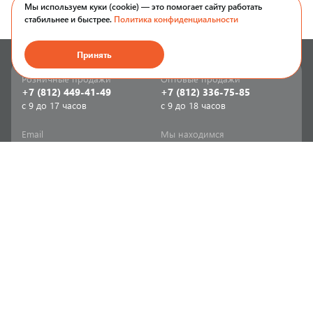
Мы используем куки (cookie) — это помогает сайту работать
стабильнее и быстрее.
Политика конфиденциальности
Принять
Розничные продажи
Оптовые продажи
+7 (812) 449-41-49
+7 (812) 336-75-85
с 9 до 17 часов
с 9 до 18 часов
Email
Мы находимся
sale-spb@sanriks.ru
ул. Фучика, д. 8,
корпус 1
Напишите нам
Мы в соцсетях
Телеграм
ВКонтакте
Информация
Продукция
Акции
Инженерная сантехника
Прайс-листы
Бытовая сантехника
Печатный каталог
Мебель и аксессуары для