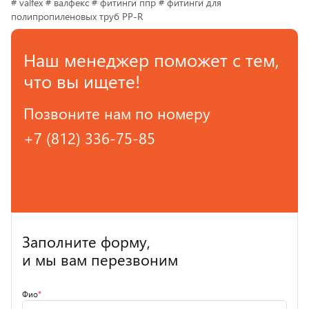
# valfex # валфекс # фитинги ппр # фитинги для
полипропиленовых труб PP-R
Наш менеджер поможет с тем,
что вы ищете!
Позвоните нам по номеру
+7 (812) 336-75-85
Заполните форму,
и мы вам перезвоним
Фио
*