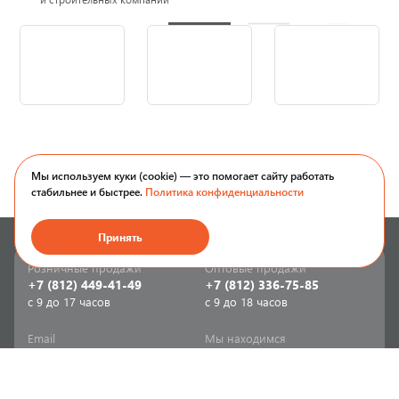
Мы используем куки (cookie) — это помогает сайту работать
стабильнее и быстрее.
Политика конфиденциальности
Принять
Розничные продажи
Оптовые продажи
+7 (812) 449-41-49
+7 (812) 336-75-85
с 9 до 17 часов
с 9 до 18 часов
Email
Мы находимся
sale-spb@sanriks.ru
ул. Фучика, д. 8,
корпус 1
Напишите нам