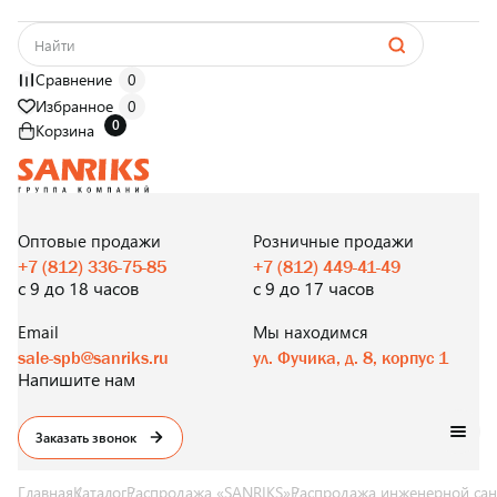
Сравнение
0
Избранное
0
0
Корзина
САНТЕХНИКА
ОПТОМ
И В РОЗНИЦУ
Оптовые продажи
Розничные продажи
+7 (812) 336-75-85
+7 (812) 449-41-49
с 9 до 18 часов
с 9 до 17 часов
Email
Мы находимся
sale-spb@sanriks.ru
ул. Фучика, д. 8, корпус 1
Напишите нам
Заказать звонок
Главная
Каталог
Распродажа «SANRIKS»
Распродажа инженерной сан