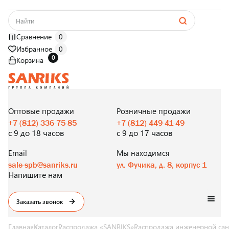
Сравнение
0
Избранное
0
0
Корзина
САНТЕХНИКА
ОПТОМ
И В РОЗНИЦУ
Оптовые продажи
Розничные продажи
+7 (812) 336-75-85
+7 (812) 449-41-49
с 9 до 18 часов
с 9 до 17 часов
Email
Мы находимся
sale-spb@sanriks.ru
ул. Фучика, д. 8, корпус 1
Напишите нам
Заказать звонок
Главная
Каталог
Распродажа «SANRIKS»
Распродажа инженерной сан