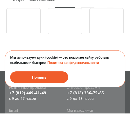
Мы используем куки (cookie) — это помогает сайту работать
стабильнее и быстрее.
Политика конфиденциальности
Принять
Розничные продажи
Оптовые продажи
+7 (812) 449-41-49
+7 (812) 336-75-85
с 9 до 17 часов
с 9 до 18 часов
Email
Мы находимся
sale-spb@sanriks.ru
ул. Фучика, д. 8,
корпус 1
Напишите нам