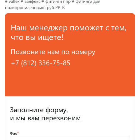
# valfex # валфекс # фитинги ппр # фитинги для
полипропиленовых труб PP-R
Наш менеджер поможет с тем,
что вы ищете!
Позвоните нам по номеру
+7 (812) 336-75-85
Заполните форму,
и мы вам перезвоним
Фио
*